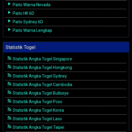
Paito Warna Nevada
Paito HK 6D
Paito Sydney 6D
Paito Warna Lengkap
Statistik Togel
Statistik Angka Togel Singapore
Statistik Angka Togel Hongkong
Statistik Angka Togel Sydney
Statistik Angka Togel Cambodia
Statistik Angka Togel Bullseye
Statistik Angka Togel Pcso
Statistik Angka Togel Korea
Statistik Angka Togel Laos
Statistik Angka Togel Taipei