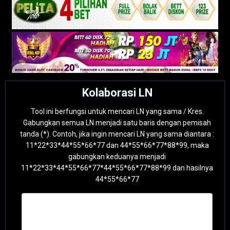
Kolaborasi LN
Tool ini berfungsi untuk mencari LN yang sama / Kres.
Gabungkan semua LN menjadi satu baris dengan pemisah
tanda (*). Contoh, jika ingin mencari LN yang sama diantara :
11*22*33*44*55*66*77 dan 44*55*66*77*88*99, maka
gabungkan keduanya menjadi
11*22*33*44*55*66*77*44*55*66*77*88*99 dan hasilnya
44*55*66*77