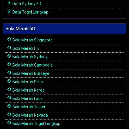
Data Sydney 6D
Data Togel Lengkap
Bola Merah 6D
Bola Merah Singapore
Bola Merah HK
Bola Merah Sydney
Bola Merah Cambodia
Bola Merah Bullseye
Bola Merah Pcso
Bola Merah Korea
Bola Merah Laos
Bola Merah Taipei
Bola Merah Nevada
Bola Merah Togel Lengkap