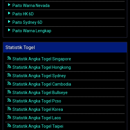
Paito Warna Nevada
Paito HK 6D
Paito Sydney 6D
Paito Warna Lengkap
Statistik Togel
Statistik Angka Togel Singapore
Statistik Angka Togel Hongkong
Statistik Angka Togel Sydney
Statistik Angka Togel Cambodia
Statistik Angka Togel Bullseye
Statistik Angka Togel Pcso
Statistik Angka Togel Korea
Statistik Angka Togel Laos
Statistik Angka Togel Taipei