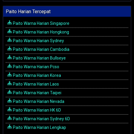
Paito Harian Tercepat
Paito Warna Harian Singapore
Paito Warna Harian Hongkong
Paito Warna Harian Sydney
Paito Warna Harian Cambodia
Paito Warna Harian Bullseye
Paito Warna Harian Pcso
Paito Warna Harian Korea
Paito Warna Harian Laos
Paito Warna Harian Taipei
Paito Warna Harian Nevada
Paito Warna Harian HK 6D
Paito Warna Harian Sydney 6D
Paito Warna Harian Lengkap