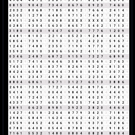
4
9
6
4
1
4
8
7
2
9
5
0
8
7
6
3
9
0
7
7
8
2
0
0
0
2
6
9
0
9
0
8
1
5
6
9
0
4
2
6
7
3
4
4
8
0
6
7
6
4
0
9
2
3
5
7
4
6
0
6
2
0
3
2
5
8
0
6
8
5
7
1
8
5
4
8
6
1
2
3
7
6
6
4
1
2
4
1
4
5
6
3
0
5
5
1
2
7
8
6
6
4
8
0
8
9
7
1
3
4
7
4
0
7
7
0
7
0
2
2
8
9
5
1
6
2
6
9
3
3
0
6
0
8
8
X
X
X
X
X
X
X
X
X
X
X
X
X
X
X
0
2
8
5
4
9
3
0
4
4
5
6
3
0
3
8
6
5
7
3
5
4
0
2
2
1
7
1
3
4
3
1
8
0
8
8
0
4
0
4
9
4
4
7
2
6
0
4
0
4
7
7
7
6
4
1
2
0
9
9
4
4
8
1
9
8
1
0
3
3
2
2
1
4
5
0
5
2
3
5
9
2
8
4
3
4
4
4
5
9
5
8
5
4
9
7
3
9
1
1
7
0
9
3
3
3
1
2
5
7
4
2
2
0
2
5
9
6
7
4
1
2
4
6
1
7
4
8
8
7
2
3
5
0
5
7
1
9
0
9
9
7
7
3
1
3
4
2
6
8
3
5
9
2
2
9
0
1
0
1
3
8
0
6
6
5
6
9
2
2
4
1
1
5
6
2
5
0
2
2
0
3
4
6
1
2
4
8
7
6
6
8
7
2
9
9
1
5
9
5
7
3
2
7
9
6
8
9
8
8
5
1
7
2
9
7
4
1
4
5
9
6
4
6
1
3
5
8
9
8
5
5
6
9
6
2
7
6
3
9
7
4
0
1
1
9
4
1
5
6
8
3
7
9
7
8
2
6
9
6
9
3
2
4
6
8
1
3
4
7
8
4
2
4
6
6
3
8
8
7
2
0
9
4
4
7
8
1
0
1
0
9
3
9
3
3
0
7
2
9
1
6
1
9
1
2
3
4
7
2
4
9
9
2
2
8
1
6
5
2
2
2
3
4
7
4
4
7
8
6
8
8
0
4
4
6
8
6
1
7
3
6
7
1
8
3
1
2
7
9
6
3
1
3
4
3
8
8
6
5
2
6
9
0
9
7
3
9
5
5
7
7
2
7
9
5
4
4
2
6
8
9
7
6
4
7
4
0
6
6
5
4
1
4
5
0
0
4
1
5
0
0
4
4
8
9
8
4
5
9
0
9
0
4
4
4
4
4
1
5
1
1
0
8
8
7
2
4
3
7
5
4
1
2
3
7
8
8
8
7
4
0
2
9
2
3
7
0
1
1
4
3
3
7
1
4
9
3
7
1
6
5
3
6
9
8
5
2
5
7
7
4
2
1
3
0
1
9
2
2
3
8
9
1
1
0
6
2
3
5
8
9
8
1
9
3
9
2
3
5
3
8
2
0
2
4
4
6
4
1
1
4
2
7
9
4
5
1
8
9
2
2
6
4
1
8
7
7
9
7
3
4
2
1
3
7
1
8
9
8
2
9
8
6
5
5
8
4
9
4
1
6
2
4
6
4
0
6
2
8
4
2
2
1
3
2
3
6
2
8
2
5
5
9
5
0
4
5
2
7
4
5
4
6
1
9
1
5
3
8
9
3
7
0
7
4
2
9
6
6
0
7
8
0
8
6
4
0
8
8
0
5
4
4
8
8
7
8
8
7
6
9
0
2
2
9
1
8
5
4
7
1
6
1
7
5
5
3
2
5
1
4
8
0
8
0
8
0
4
4
0
8
2
8
1
8
0
0
4
4