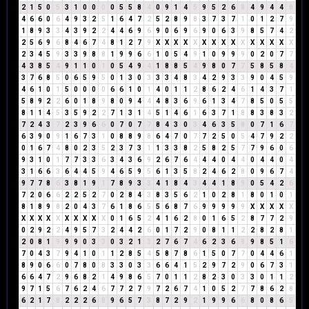
2
1
5
0
5
3
1
0
0
0
0
5
5
8
4
0
9
1
4
5
9
5
2
6
8
4
9
4
4
8
4
6
6
0
6
4
9
3
2
5
1
6
4
7
2
5
2
8
9
8
3
7
3
7
1
0
1
2
7
9
1
8
9
3
3
4
3
9
2
2
4
4
6
9
6
9
0
6
9
6
9
0
6
3
9
8
5
7
4
2
2
5
6
9
6
8
4
6
7
4
8
1
2
7
9
X
X
X
X
X
X
X
X
X
X
X
X
X
X
X
2
3
4
5
9
3
3
9
8
8
1
9
9
6
6
1
0
5
4
9
1
0
9
9
9
0
2
0
7
7
4
3
8
5
4
9
1
1
0
1
0
5
4
9
4
1
8
8
5
4
9
8
0
7
7
5
8
5
8
4
3
7
6
8
5
0
6
5
9
5
0
1
3
0
3
3
3
4
8
3
4
2
9
3
3
9
0
4
5
9
4
6
1
0
1
5
0
0
0
0
6
6
1
0
1
4
0
1
1
2
8
6
2
4
6
1
4
3
7
1
5
8
9
2
2
6
0
1
8
9
8
0
9
4
4
4
8
3
6
9
6
1
3
4
7
8
5
0
5
5
8
1
1
4
5
3
5
9
2
2
7
1
3
1
4
5
1
4
6
1
6
3
7
1
8
8
3
8
3
2
7
2
4
3
7
2
3
9
6
6
0
7
0
7
7
8
4
3
0
3
4
6
3
5
8
0
7
1
6
7
6
3
9
0
9
1
6
7
3
1
0
8
8
9
8
6
4
7
0
7
7
2
5
0
5
4
7
9
2
2
0
1
6
7
4
8
0
2
3
5
2
3
7
3
1
1
3
3
8
2
5
8
2
5
7
7
9
6
0
6
9
3
1
0
1
7
7
3
3
6
3
4
3
6
9
2
6
7
6
4
4
4
0
4
4
0
4
4
0
4
3
1
6
6
3
6
4
4
5
9
4
6
5
9
5
6
1
3
5
8
2
4
6
2
8
0
9
6
7
4
9
7
7
8
6
3
8
1
9
1
7
8
9
3
3
4
1
8
4
3
4
4
1
8
9
0
5
4
2
6
7
2
0
6
6
2
2
5
2
7
0
2
8
4
3
8
3
5
6
2
1
0
2
8
1
8
0
1
0
1
8
1
8
9
8
2
0
4
3
7
6
1
8
6
5
5
6
8
7
6
9
9
9
9
9
X
X
X
X
X
X
X
X
X
X
X
X
X
X
X
0
1
6
5
2
4
1
6
2
8
0
1
6
5
2
8
7
7
2
9
0
2
9
2
2
4
9
5
7
3
2
4
4
2
6
0
1
7
2
9
0
8
1
1
2
2
8
2
8
1
2
0
8
1
9
9
9
0
3
3
0
3
2
1
3
2
7
6
7
4
6
2
3
6
9
9
8
5
1
6
7
0
4
3
7
9
4
1
0
1
1
2
8
5
4
5
8
7
8
6
1
5
0
7
7
0
4
4
6
1
8
9
0
6
6
0
7
8
0
8
3
3
0
3
3
6
6
4
1
5
2
9
7
2
9
0
6
7
3
1
6
6
4
7
2
9
6
8
2
1
4
9
8
6
5
7
0
1
1
2
8
2
3
0
3
3
0
1
1
2
9
7
1
5
6
7
6
2
4
6
7
7
2
7
9
7
2
6
7
4
1
0
5
2
7
7
8
6
2
8
6
2
1
7
8
2
2
2
6
8
9
6
5
7
3
8
7
2
9
2
1
9
9
6
6
8
0
8
6
5