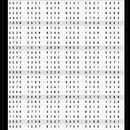
5
6
7
3
1
5
7
2
1
3
0
9
4
8
3
0
1
4
1
5
5
0
2
1
3
5
8
3
4
7
2
5
6
0
6
8
4
5
5
1
0
4
7
5
3
0
4
1
0
1
3
3
8
3
2
0
4
6
4
1
0
3
6
3
9
0
5
2
3
5
8
6
4
6
1
8
9
4
6
1
1
9
7
1
8
8
5
8
8
7
4
4
4
1
5
1
1
3
0
3
1
7
1
9
1
4
2
5
8
4
4
7
9
4
4
2
2
8
3
2
7
6
9
8
8
3
0
1
3
4
0
3
1
0
1
1
7
0
3
3
9
9
3
4
7
3
8
0
1
1
2
1
6
7
4
4
2
1
4
5
8
7
2
4
6
5
6
7
0
7
1
8
9
8
8
8
8
0
1
1
5
0
2
9
2
6
0
6
8
5
8
3
4
6
1
1
5
5
4
9
1
0
2
8
1
0
4
5
0
5
6
5
7
2
9
7
0
8
9
8
8
7
8
4
3
2
2
3
9
3
5
3
6
1
7
8
7
2
4
6
2
7
9
1
1
5
7
1
9
1
2
5
0
4
4
0
8
3
8
2
2
3
8
8
7
9
2
4
8
3
5
5
2
5
7
1
5
1
9
1
2
8
2
8
1
9
8
5
3
8
2
5
9
7
7
4
1
0
1
1
4
3
4
1
5
5
6
6
4
1
9
7
2
1
3
4
7
2
1
3
0
5
2
4
6
5
9
7
5
3
6
3
7
6
4
2
6
9
3
3
1
2
8
0
8
5
8
2
6
8
8
2
0
6
6
7
3
8
2
1
0
5
0
7
7
9
4
4
3
7
9
1
5
3
8
0
3
0
0
0
5
7
4
8
3
3
4
7
1
8
1
1
1
4
5
4
0
2
2
4
5
1
6
4
1
7
3
1
0
1
5
4
7
1
8
7
3
3
3
6
X
X
X
X
X
1
9
2
6
8
5
2
2
4
6
1
2
3
4
7
6
3
1
7
8
8
9
8
0
8
X
X
X
X
X
8
7
4
0
4
5
6
7
3
1
6
5
1
9
1
7
0
5
9
5
9
4
6
8
5
2
6
7
3
1
9
1
8
0
8
1
5
9
9
9
8
4
3
1
4
7
6
2
0
2
2
2
6
2
8
1
5
7
6
4
0
4
2
9
2
4
2
6
1
7
7
3
9
3
3
4
1
9
3
3
7
0
1
4
5
3
0
0
6
6
7
2
1
6
7
6
4
8
0
8
7
3
7
7
5
3
7
2
7
9
4
0
0
4
4
8
8
5
9
5
0
0
9
2
2
6
2
9
7
7
8
0
9
2
2
0
2
7
2
9
5
5
8
8
7
6
3
0
5
5
2
3
8
3
2
4
2
2
2
4
7
2
6
4
1
9
8
5
9
5
1
7
2
8
1
8
3
7
1
8
5
7
9
3
3
3
3
1
8
9
5
8
7
3
1
6
2
1
2
3
8
1
9
0
9
5
1
6
8
5
2
7
7
1
8
4
1
6
5
2
4
1
1
9
1
8
2
1
0
1
2
6
3
2
5
7
1
9
0
9
5
5
9
9
9
8
7
8
1
9
8
1
9
8
8
8
3
4
9
4
1
4
3
8
2
3
9
5
7
3
2
1
4
8
3
7
6
2
7
9
5
6
3
9
3
2
1
8
8
7
0
7
6
1
7
4
0
5
0
5
1
0
3
7
1
8
1
0
1
1
7
7
0
9
9
0
6
4
3
7
2
2
4
9
4