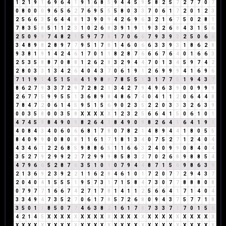
1
2
1
9
1
6
9
6
4
1
9
1
6
8
5
9
4
4
5
9
5
8
2
5
7
2
7
7
0
7
0
8
0
0
0
9
6
5
6
2
7
6
9
5
5
5
8
0
3
3
7
0
6
1
7
2
0
1
2
3
2
5
6
6
3
5
6
4
4
8
1
3
9
0
9
4
2
6
9
6
3
2
1
6
7
5
0
2
8
1
7
8
3
5
8
5
1
1
2
3
1
0
2
6
8
3
9
1
9
1
9
3
2
6
8
4
3
1
5
6
2
5
0
9
9
7
4
8
2
1
5
9
7
7
5
1
7
0
6
6
7
9
3
9
3
2
5
0
6
6
3
4
8
9
8
2
8
9
7
7
9
5
1
7
8
1
4
6
0
6
6
3
3
9
3
1
8
6
2
8
9
3
8
1
9
1
4
2
4
6
1
7
0
1
1
8
2
8
7
6
6
6
7
6
4
0
1
6
6
3
2
5
3
5
8
8
7
0
8
8
1
2
6
2
8
3
2
9
4
4
7
0
1
3
4
5
9
7
4
2
2
8
0
3
3
1
3
4
2
6
4
0
4
3
7
0
6
1
9
1
2
6
9
9
9
4
1
6
9
6
7
1
1
9
1
4
5
1
5
6
4
1
9
8
8
7
8
5
5
1
3
1
7
7
5
1
9
4
3
7
8
6
2
7
9
3
3
7
2
9
7
2
8
2
1
3
4
2
7
9
4
9
6
3
9
0
0
9
9
9
2
6
7
7
5
9
9
5
5
1
3
6
8
9
8
4
8
6
7
4
0
4
1
1
2
0
6
4
4
8
7
8
4
7
2
0
6
1
4
5
9
5
1
5
6
9
0
2
3
5
2
2
0
3
3
3
2
6
3
9
0
0
3
5
8
0
0
3
5
8
X
X
X
X
X
1
2
3
2
5
6
6
4
1
5
0
6
1
0
1
4
7
4
5
9
8
4
9
0
9
8
2
6
4
1
8
4
9
0
9
8
2
6
4
1
6
4
1
9
1
4
0
8
4
3
4
0
6
0
6
6
8
1
7
8
0
7
8
2
1
4
8
9
4
4
1
8
0
5
5
8
4
0
9
9
0
0
8
0
8
1
1
6
1
7
1
8
1
3
4
0
7
5
2
7
1
2
4
0
4
4
3
4
6
1
2
2
6
8
5
9
8
8
6
5
1
1
6
6
3
2
4
0
9
9
0
8
4
0
4
3
5
2
7
9
2
9
9
2
2
7
2
9
9
9
8
5
8
3
2
7
0
2
6
8
9
8
8
5
4
4
7
9
6
6
5
2
8
7
6
3
5
1
0
1
0
7
9
4
4
8
7
1
5
6
9
8
6
3
9
2
1
3
6
9
2
3
9
2
2
1
1
6
2
8
4
6
1
0
1
7
2
0
7
7
2
9
4
3
7
2
0
4
0
4
1
5
5
5
1
9
5
7
3
1
7
1
5
8
4
7
3
0
7
7
8
8
8
0
8
0
7
9
7
7
1
6
6
7
4
2
7
1
7
8
1
4
1
1
2
5
6
6
4
1
7
1
4
0
4
3
3
4
9
4
7
3
5
2
7
0
6
1
7
8
5
7
2
6
8
0
9
4
3
7
5
7
7
1
8
3
5
0
1
1
8
5
0
7
7
4
6
3
8
2
1
6
1
7
8
7
3
3
7
1
7
0
1
5
6
4
2
1
4
5
X
X
X
X
X
X
X
X
X
X
X
X
X
X
X
X
X
X
X
X
X
X
X
X
X
X
X
X
X
X
X
X
X
X
X
X
X
X
X
X
X
X
X
X
X
X
X
X
X
X
X
X
X
X
X