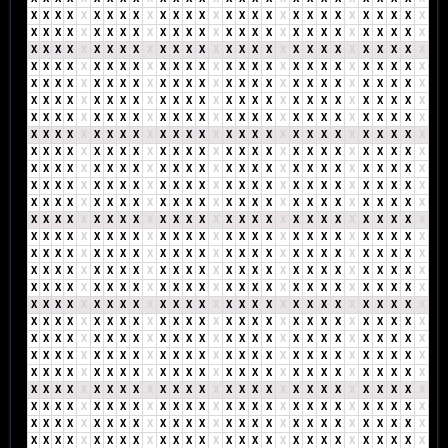
X
X
X
X
X
X
X
X
X
X
X
X
X
X
X
X
X
X
X
X
X
X
X
X
X
X
X
X
X
X
X
X
X
X
X
X
X
X
X
X
X
X
X
X
X
X
X
X
X
X
X
X
X
X
X
X
X
X
X
X
X
X
X
X
X
X
X
X
X
X
X
X
X
X
X
X
X
X
X
X
X
X
X
X
X
X
X
X
X
X
X
X
X
X
X
X
X
X
X
X
X
X
X
X
X
X
X
X
X
X
X
X
X
X
X
X
X
X
X
X
X
X
X
X
X
X
X
X
X
X
X
X
X
X
X
X
X
X
X
X
X
X
X
X
X
X
X
X
X
X
X
X
X
X
X
X
X
X
X
X
X
X
X
X
X
X
X
X
X
X
X
X
X
X
X
X
X
X
X
X
X
X
X
X
X
X
X
X
X
X
X
X
X
X
X
X
X
X
X
X
X
X
X
X
X
X
X
X
X
X
X
X
X
X
X
X
X
X
X
X
X
X
X
X
X
X
X
X
X
X
X
X
X
X
X
X
X
X
X
X
X
X
X
X
X
X
X
X
X
X
X
X
X
X
X
X
X
X
X
X
X
X
X
X
X
X
X
X
X
X
X
X
X
X
X
X
X
X
X
X
X
X
X
X
X
X
X
X
X
X
X
X
X
X
X
X
X
X
X
X
X
X
X
X
X
X
X
X
X
X
X
X
X
X
X
X
X
X
X
X
X
X
X
X
X
X
X
X
X
X
X
X
X
X
X
X
X
X
X
X
X
X
X
X
X
X
X
X
X
X
X
X
X
X
X
X
X
X
X
X
X
X
X
X
X
X
X
X
X
X
X
X
X
X
X
X
X
X
X
X
X
X
X
X
X
X
X
X
X
X
X
X
X
X
X
X
X
X
X
X
X
X
X
X
X
X
X
X
X
X
X
X
X
X
X
X
X
X
X
X
X
X
X
X
X
X
X
X
X
X
X
X
X
X
X
X
X
X
X
X
X
X
X
X
X
X
X
X
X
X
X
X
X
X
X
X
X
X
X
X
X
X
X
X
X
X
X
X
X
X
X
X
X
X
X
X
X
X
X
X
X
X
X
X
X
X
X
X
X
X
X
X
X
X
X
X
X
X
X
X
X
X
X
X
X
X
X
X
X
X
X
X
X
X
X
X
X
X
X
X
X
X
X
X
X
X
X
X
X
X
X
X
X
X
X
X
X
X
X
X
X
X
X
X
X
X
X
X
X
X
X
X
X
X
X
X
X
X
X
X
X
X
X
X
X
X
X
X
X
X
X
X
X
X
X
X
X
X
X
X
X
X
X
X
X
X
X
X
X
X
X
X
X
X
X
X
X
X
X
X
X
X
X
X
X
X
X
X
X
X
X
X
X
X
X
X
X
X
X
X
X
X
X
X
X
X
X
X
X
X
X
X
X
X
X
X
X
X
X
X
X
X
X
X
X
X
X
X
X
X
X
X
X
X
X
X
X
X
X
X
X
X
X
X
X
X
X
X
X
X
X
X
X
X
X
X
X
X
X
X
X
X
X
X
X
X
X
X
X
X
X
X
X
X
X
X
X
X
X
X
X
X
X
X
X
X
X
X
X
X
X
X
X
X
X
X
X
X
X
X
X
X
X
X
X
X
X
X
X
X
X
X
X
X
X
X
X
X
X
X
X
X
X
X
X
X
X
X
X
X
X
X
X
X
X
X
X
X
X
X
X
X
X
X
X
X
X
X
X
X
X
X
X
X
X
X
X
X
X
X