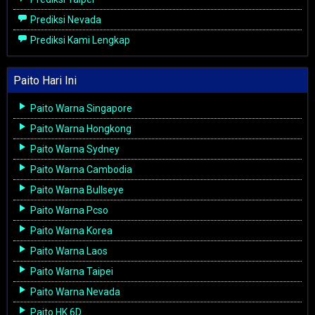
Prediksi Nevada
Prediksi Kami Lengkap
Paito Hari Ini
Paito Warna Singapore
Paito Warna Hongkong
Paito Warna Sydney
Paito Warna Cambodia
Paito Warna Bullseye
Paito Warna Pcso
Paito Warna Korea
Paito Warna Laos
Paito Warna Taipei
Paito Warna Nevada
Paito HK 6D