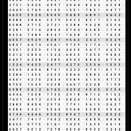
5
8
5
6
2
9
2
9
0
9
2
4
2
7
9
3
9
8
7
6
1
2
2
9
2
2
2
0
1
1
2
7
3
1
4
5
4
2
5
7
4
9
9
7
7
2
0
4
4
8
8
2
6
4
1
6
3
9
8
8
2
6
6
9
6
5
7
6
9
6
4
1
9
5
5
1
5
5
1
6
7
8
5
1
6
9
4
7
7
5
6
6
3
5
8
3
9
2
6
8
0
0
0
5
5
9
6
6
9
6
6
8
9
1
1
6
6
3
2
5
8
4
8
0
8
2
8
6
6
3
3
3
7
9
7
5
0
3
2
5
8
5
1
7
8
2
1
6
3
9
0
3
8
8
7
3
7
1
5
6
2
7
2
1
3
0
2
8
8
7
9
0
2
8
1
2
5
3
6
9
0
2
8
1
9
5
7
1
6
7
2
8
0
4
4
0
7
4
4
8
8
5
8
5
4
1
7
9
4
4
8
3
3
6
9
7
4
8
9
8
8
3
4
7
2
1
6
2
8
1
5
1
7
5
3
7
6
2
0
2
6
0
5
7
3
4
9
2
9
2
8
2
8
7
6
9
5
6
3
9
2
4
2
1
3
0
3
2
9
2
6
8
0
7
7
6
6
7
4
2
4
5
6
1
7
9
7
3
9
3
5
1
7
4
2
1
4
9
6
6
3
2
0
1
1
3
2
5
3
8
9
1
5
6
2
2
0
3
0
3
9
6
7
7
5
0
6
3
3
6
5
2
1
2
3
5
8
0
4
4
1
3
2
4
6
6
8
3
0
3
7
0
5
0
5
9
4
8
3
2
0
4
9
7
7
6
2
2
8
1
1
2
8
5
4
6
3
4
2
6
8
8
4
6
1
8
7
9
6
6
1
3
2
4
6
9
4
3
3
6
2
4
7
7
5
4
2
7
5
3
2
3
3
6
9
1
5
5
3
8
0
5
6
5
2
0
6
0
6
6
8
7
6
1
7
3
2
2
2
4
0
7
4
1
5
8
1
7
1
8
5
2
8
6
5
1
4
5
5
1
2
0
3
3
6
5
8
6
6
3
2
8
8
3
2
0
4
5
9
5
4
4
0
1
1
4
3
7
0
7
2
6
3
4
7
0
5
8
9
8
6
1
0
0
0
4
7
7
3
1
8
7
5
0
5
7
5
4
9
4
4
2
3
8
2
2
6
0
7
7
2
3
2
8
1
7
1
9
0
9
5
9
8
9
8
5
6
1
2
3
6
7
6
5
2
4
2
9
2
2
9
5
0
0
0
5
7
3
4
7
6
4
4
6
1
7
0
0
8
8
7
7
3
0
3
2
9
1
8
9
8
7
1
0
1
9
1
5
3
8
7
6
3
7
1
4
4
7
2
9
2
3
5
4
9
0
8
2
6
8
1
0
3
0
3
0
8
8
2
1
2
8
8
3
2
8
4
5
4
9
2
9
7
0
7
7
7
9
1
1
9
6
1
5
6
2
6
2
7
9
5
4
8
4
3
3
4
2
1
3
5
5
6
4
1
0
5
6
8
5
0
5
8
0
8
0
0
4
6
1
4
1
4
4
8
4
4
4
6
1
0
3
0
2
2
8
9
4
7
2
9
5
7
6
4
8
0
2
2
4
3
6
7
7
5
7
4
1
7
8
7
5
0
2
2
X
X
X
X
X
X
X
X
X
X
X
X
X
X
X
8
4
5
5
1
0
7
7
5
3
3
1
6
1
7
1
4
2
9
2
1
6
9
0
9
0
6
1
4
5
6
6
0
7
7
0
0
1
2
3
7
5
7
8
6
0
5
3
4
7
8
9
3
3
6
3
2
4
2
6