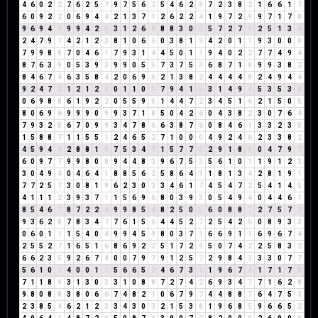
4
6
0
2
2
7
6
2
5
7
9
7
5
6
2
5
4
6
2
8
7
2
3
8
2
1
6
6
1
7
6
0
9
2
2
0
6
9
4
4
2
1
3
7
1
2
6
2
2
4
1
9
7
2
9
9
7
1
7
8
9
6
9
4
4
9
9
4
2
6
3
1
2
6
8
8
8
3
0
3
5
7
2
7
9
2
5
1
3
4
2
4
7
9
7
4
2
1
2
3
8
1
0
6
6
0
3
8
1
9
4
2
0
1
1
9
3
0
0
0
7
9
9
8
8
7
0
4
6
1
7
9
3
1
4
4
5
0
1
1
9
4
0
2
2
7
7
4
9
4
8
7
6
3
9
0
5
3
9
3
9
9
0
5
5
7
3
7
5
3
6
8
7
1
8
9
9
3
8
2
8
4
6
7
4
6
3
5
8
4
2
0
6
9
6
2
1
3
8
2
4
4
4
4
8
2
4
9
4
4
9
2
4
7
2
1
2
1
2
3
0
1
1
0
1
7
9
4
1
5
3
1
4
9
4
5
3
5
3
8
0
6
9
8
8
6
1
9
2
2
0
5
5
9
5
1
4
4
7
2
3
4
5
1
6
2
1
5
0
5
8
0
6
9
6
9
9
9
0
9
9
3
7
1
8
5
0
4
2
6
0
4
3
8
2
3
0
7
6
4
7
9
3
2
5
6
7
0
9
9
3
4
7
8
6
6
3
8
7
6
0
8
4
6
1
3
3
2
3
5
1
5
8
8
7
1
1
5
5
1
2
4
6
5
2
7
1
0
0
0
4
9
2
4
6
2
3
3
8
2
4
5
9
4
4
2
8
8
1
9
7
5
3
4
7
1
5
7
7
5
2
9
1
8
9
0
4
7
9
7
6
0
9
7
7
9
9
8
0
8
9
4
4
8
3
9
6
7
5
3
5
6
1
0
1
1
9
1
2
3
3
0
4
9
4
0
4
6
4
1
8
8
5
6
2
5
8
6
4
1
1
8
1
3
4
2
8
1
9
1
7
7
2
5
7
3
0
8
1
9
6
2
3
0
3
3
4
6
1
7
4
5
4
7
2
5
4
1
4
5
4
1
1
1
2
3
9
3
7
1
1
5
6
9
6
8
0
3
9
3
0
5
4
9
4
0
4
4
6
1
8
5
4
6
1
8
7
2
2
4
9
9
8
5
4
8
2
5
0
5
6
0
8
8
7
2
7
5
7
3
9
3
6
2
8
7
8
3
4
7
7
6
1
5
6
4
4
5
2
7
2
5
4
2
6
0
8
9
3
3
0
6
0
1
1
1
5
4
0
4
9
9
4
5
9
8
0
3
7
1
6
6
9
1
1
6
9
6
7
4
2
5
5
2
7
1
6
5
1
6
8
6
9
2
2
5
1
7
2
9
5
0
7
4
2
2
5
8
3
2
6
6
2
3
5
9
2
6
7
4
0
0
7
9
7
9
1
2
5
7
2
9
8
4
3
3
3
0
7
7
5
6
1
0
1
4
0
0
1
1
5
6
6
5
2
4
6
7
3
1
1
9
6
7
4
1
7
1
7
8
7
1
1
8
9
3
1
3
0
3
3
1
0
8
8
7
2
7
4
2
6
9
3
4
7
7
1
6
2
8
9
8
0
8
8
3
8
0
6
6
7
4
8
2
1
0
6
7
9
7
4
4
8
8
7
6
4
7
5
3
2
3
8
5
4
6
2
1
2
3
3
4
3
0
3
2
1
5
3
8
1
9
6
8
5
9
6
6
5
2