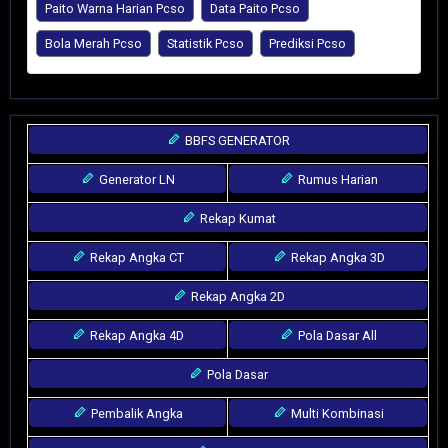
Paito Warna Harian Pcso
Data Paito Pcso
Bola Merah Pcso
Statistik Pcso
Prediksi Pcso
BBFS GENERATOR
Generator LN
Rumus Harian
Rekap Kumat
Rekap Angka CT
Rekap Angka 3D
Rekap Angka 2D
Rekap Angka 4D
Pola Dasar All
Pola Dasar
Pembalik Angka
Multi Kombinasi