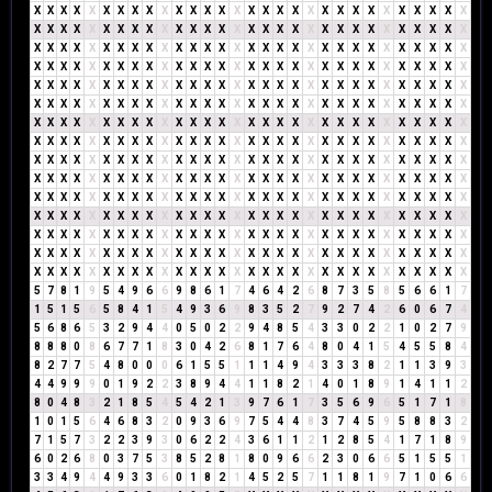
X
X
X
X
X
X
X
X
X
X
X
X
X
X
X
X
X
X
X
X
X
X
X
X
X
X
X
X
X
X
X
X
X
X
X
X
X
X
X
X
X
X
X
X
X
X
X
X
X
X
X
X
X
X
X
X
X
X
X
X
X
X
X
X
X
X
X
X
X
X
X
X
X
X
X
X
X
X
X
X
X
X
X
X
X
X
X
X
X
X
X
X
X
X
X
X
X
X
X
X
X
X
X
X
X
X
X
X
X
X
X
X
X
X
X
X
X
X
X
X
X
X
X
X
X
X
X
X
X
X
X
X
X
X
X
X
X
X
X
X
X
X
X
X
X
X
X
X
X
X
X
X
X
X
X
X
X
X
X
X
X
X
X
X
X
X
X
X
X
X
X
X
X
X
X
X
X
X
X
X
X
X
X
X
X
X
X
X
X
X
X
X
X
X
X
X
X
X
X
X
X
X
X
X
X
X
X
X
X
X
X
X
X
X
X
X
X
X
X
X
X
X
X
X
X
X
X
X
X
X
X
X
X
X
X
X
X
X
X
X
X
X
X
X
X
X
X
X
X
X
X
X
X
X
X
X
X
X
X
X
X
X
X
X
X
X
X
X
X
X
X
X
X
X
X
X
X
X
X
X
X
X
X
X
X
X
X
X
X
X
X
X
X
X
X
X
X
X
X
X
X
X
X
X
X
X
X
X
X
X
X
X
X
X
X
X
X
X
X
X
X
X
X
X
X
X
X
X
X
X
X
X
X
X
X
X
X
X
X
X
X
X
X
X
X
X
X
X
X
X
X
X
X
X
X
X
X
X
X
X
X
X
X
X
X
X
X
X
X
X
X
X
X
X
X
X
X
X
X
X
X
X
X
X
X
X
X
X
X
X
X
X
X
X
X
X
X
X
X
X
X
X
X
X
X
X
X
X
X
X
X
X
X
X
X
X
X
X
X
X
X
X
X
X
X
X
X
X
X
X
X
X
X
X
X
X
X
X
X
X
X
X
X
X
X
X
X
X
X
X
5
7
8
1
9
5
4
9
6
6
9
8
6
1
7
4
6
4
2
6
8
7
3
5
8
5
6
6
1
7
1
5
1
5
6
5
8
4
1
5
4
9
3
6
9
8
3
5
2
7
9
2
7
4
2
6
0
6
7
4
5
6
8
6
5
3
2
9
4
4
0
5
0
2
2
9
4
8
5
4
3
3
0
2
2
1
0
2
7
9
8
8
8
0
8
6
7
7
1
8
3
0
4
2
6
8
1
7
6
4
8
0
4
1
5
4
5
5
8
4
8
2
7
7
5
4
8
0
0
0
6
1
5
5
1
1
1
4
9
4
3
3
3
8
2
1
1
3
9
3
4
4
9
9
9
0
1
9
2
2
3
8
9
4
4
1
1
8
2
1
4
0
1
8
9
1
4
1
1
2
8
0
4
8
3
2
1
8
5
4
5
4
2
1
3
9
7
6
1
7
3
5
6
9
6
5
1
7
1
8
1
0
1
5
6
4
6
8
3
2
0
9
3
6
9
7
5
4
4
8
3
7
4
5
9
5
8
8
3
2
7
1
5
7
3
2
2
3
9
3
0
6
2
2
4
3
6
1
1
2
1
2
8
5
4
1
7
1
8
9
6
0
2
6
8
0
3
7
5
3
8
5
2
8
1
8
0
9
6
6
2
3
0
6
6
5
1
5
5
1
3
3
4
9
4
4
9
3
3
6
0
1
8
2
1
4
5
2
5
7
1
1
8
1
9
7
1
0
6
6