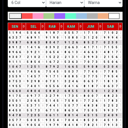
CLEAR
SEN
SEL
RAB
KAM
JUM
SAB
D
D
D
D
D
D
1
1
9
4
4
5
5
6
4
1
9
1
8
7
6
0
5
5
7
3
1
7
1
0
1
7
1
0
2
2
6
3
3
7
1
6
8
9
1
1
9
1
9
0
9
1
0
8
0
8
3
1
2
0
2
9
9
9
4
4
3
9
8
7
6
6
8
6
3
9
8
0
4
7
2
9
1
2
6
8
8
5
2
7
9
0
2
3
0
3
8
9
1
2
3
1
4
1
6
7
0
3
9
2
2
2
6
6
3
9
4
1
7
1
8
7
1
5
5
1
8
9
6
6
3
3
9
2
1
3
3
6
5
4
9
8
6
1
3
4
4
6
6
3
9
4
8
1
7
8
9
3
0
7
7
2
1
0
2
2
1
5
2
2
4
2
1
3
1
4
3
9
9
3
3
2
1
5
6
2
9
1
1
1
2
5
8
5
4
9
1
6
7
2
9
5
3
6
3
9
7
0
7
3
1
5
5
0
6
6
1
0
4
7
2
1
2
5
1
6
8
7
9
2
2
1
6
6
5
2
5
9
0
8
8
0
3
0
4
4
6
6
1
0
1
7
4
5
6
2
7
5
4
5
9
5
0
3
7
1
7
7
4
0
4
7
7
8
5
4
3
5
5
9
5
1
4
5
7
3
9
1
7
1
8
8
0
8
5
4
3
7
7
5
3
7
9
5
4
9
0
7
5
3
8
9
2
9
8
8
0
7
0
1
1
3
2
4
6
1
0
6
5
7
3
1
8
1
3
4
1
9
5
5
1
7
4
0
1
1
0
5
5
6
2
0
4
1
6
7
8
1
8
7
6
0
6
3
7
1
6
6
6
0
6
4
8
0
4
4
5
8
8
2
1
6
8
5
5
1
3
0
5
0
5
1
2
2
8
1
9
1
7
5
3
0
9
7
7
5
3
2
7
9
7
1
7
3
5
8
8
0
0
7
7
4
8
2
3
5
3
5
0
1
1
2
0
6
5
2
5
1
4
5
9
7
5
8
0
8
7
7
2
6
8
1
7
8
3
2
8
9
3
3
6
5
3
7
1
8
7
4
4
1
5
5
0
7
7
5
4
8
3
8
2
5
2
5
2
7
8
4
5
0
5
5
5
7
3
1
6
7
1
0
1
8
6
3
4
7
7
5
0
5
5
9
9
3
7
1
9
4
7
8
6
7
2
3
5
8
0
6
1
1
2
8
8
1
4
5
4
5
1
5
6
2
4
0
9
9
3
5
7
7
5
5
0
0
5
5
9
3
5
4
9
7
0
4
4
8
8
5
2
0
2
4
5
1
3
4
0
6
1
6
7
9
0
5
4
9
1
9
7
9
7
8
4
1
8
9
7
8
2
1
3
7
9
1
3
4