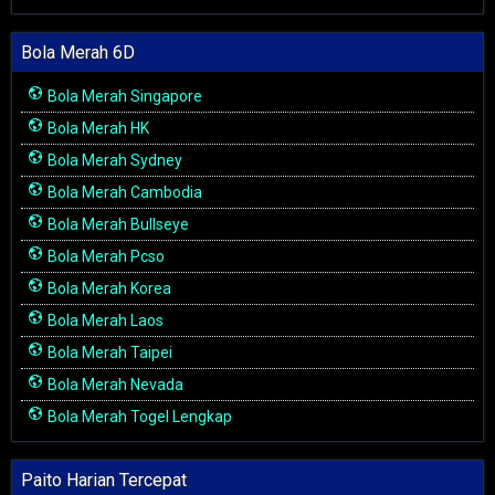
Bola Merah 6D
Bola Merah Singapore
Bola Merah HK
Bola Merah Sydney
Bola Merah Cambodia
Bola Merah Bullseye
Bola Merah Pcso
Bola Merah Korea
Bola Merah Laos
Bola Merah Taipei
Bola Merah Nevada
Bola Merah Togel Lengkap
Paito Harian Tercepat