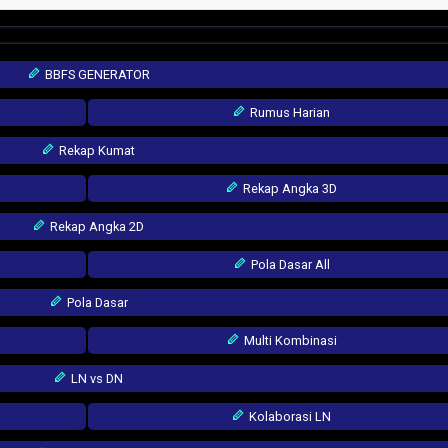
BBFS GENERATOR
Rumus Harian
Rekap Kumat
Rekap Angka 3D
Rekap Angka 2D
Pola Dasar All
Pola Dasar
Multi Kombinasi
LN vs DN
Kolaborasi LN