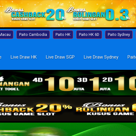
 Macau
Paito Cambodia
Paito HK
Paito HK 6D
Paito Sydney
e
Live Draw HK
Live Draw SGP
Live Draw Sydney
Pai