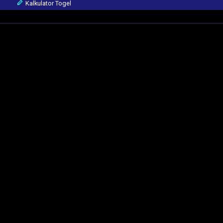
Kalkulator Togel