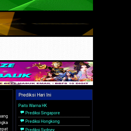
Prediksi Hari Ini
Paito Warna HK
Prediksi Singapore
uang
Prediksi Hongkong
ngka
epat
Prediksi Sydney