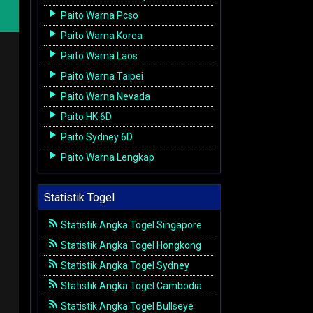
Paito Warna Pcso
Paito Warna Korea
Paito Warna Laos
Paito Warna Taipei
Paito Warna Nevada
Paito HK 6D
Paito Sydney 6D
Paito Warna Lengkap
Statistik Togel
Statistik Angka Togel Singapore
Statistik Angka Togel Hongkong
Statistik Angka Togel Sydney
Statistik Angka Togel Cambodia
Statistik Angka Togel Bullseye