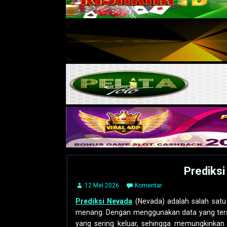
Prediks
12 Mei 2026
Komentar
Prediksi Nevada
(Nevada) adalah salah satu
menang. Dengan menggunakan data yang tersed
yang sering keluar, sehingga memungkinkan 