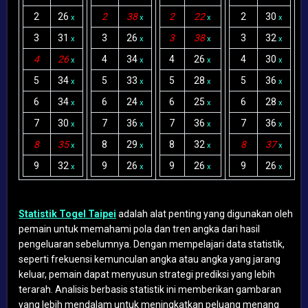
2
26
2
38
2
22
2
30
x
x
x
x
3
31
3
26
3
38
3
32
x
x
x
x
4
26
4
34
4
26
4
30
x
x
x
x
5
34
5
33
5
28
5
36
x
x
x
x
6
34
6
24
6
25
6
28
x
x
x
x
7
30
7
36
7
36
7
36
x
x
x
x
8
35
8
29
8
32
8
37
x
x
x
x
9
32
9
26
9
26
9
26
x
x
x
x
Statistik Togel Taipei
adalah alat penting yang digunakan oleh
pemain untuk memahami pola dan tren angka dari hasil
pengeluaran sebelumnya. Dengan mempelajari data statistik,
seperti frekuensi kemunculan angka atau angka yang jarang
keluar, pemain dapat menyusun strategi prediksi yang lebih
terarah. Analisis berbasis statistik ini memberikan gambaran
yang lebih mendalam untuk meningkatkan peluang menang