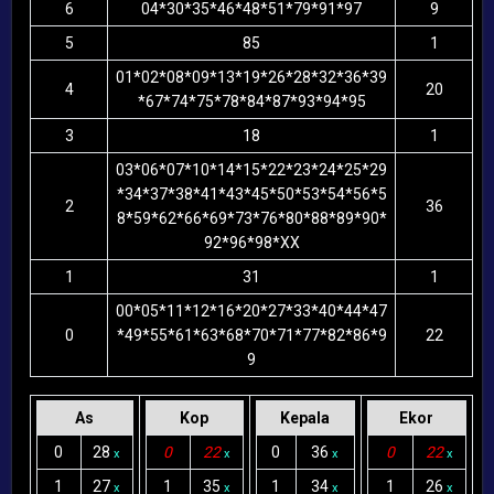
6
04*30*35*46*48*51*79*91*97
9
5
85
1
01*02*08*09*13*19*26*28*32*36*39
4
20
*67*74*75*78*84*87*93*94*95
3
18
1
03*06*07*10*14*15*22*23*24*25*29
*34*37*38*41*43*45*50*53*54*56*5
2
36
8*59*62*66*69*73*76*80*88*89*90*
92*96*98*XX
1
31
1
00*05*11*12*16*20*27*33*40*44*47
0
*49*55*61*63*68*70*71*77*82*86*9
22
9
As
Kop
Kepala
Ekor
0
28
0
22
0
36
0
22
x
x
x
x
1
27
1
35
1
34
1
26
x
x
x
x