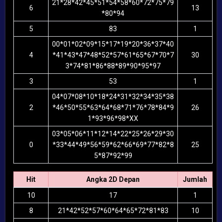
21*28*42*45*51*54*58*60*72*75*79
6
13
*80*94
5
83
1
00*01*02*09*15*17*19*20*36*37*40
4
*41*43*47*48*52*57*61*65*67*70*7
30
3*74*81*86*88*89*90*95*97
3
53
1
04*07*08*10*18*24*31*32*34*35*38
2
*46*50*55*63*64*68*71*76*78*84*9
26
1*93*96*98*XX
03*05*06*11*12*14*22*25*26*29*30
0
*33*44*49*56*59*62*66*69*77*82*8
25
5*87*92*99
Hit
Angka 2D Depan
Jumlah
10
17
1
8
21*42*52*57*60*64*65*72*81*83
10