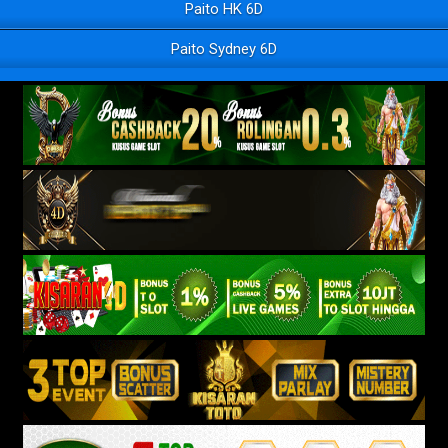
Paito HK 6D
Paito Sydney 6D