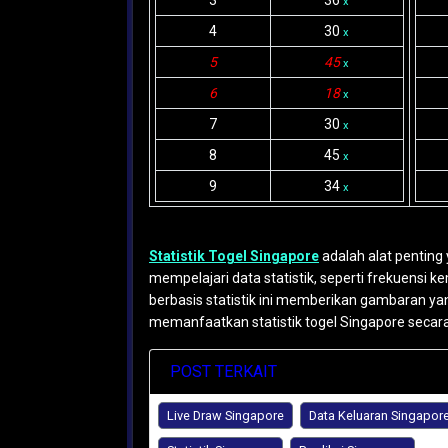
x
4
30
x
5
45
x
6
18
x
7
30
x
8
45
x
9
34
x
Statistik Togel Singapore
adalah alat penting
mempelajari data statistik, seperti frekuensi 
berbasis statistik ini memberikan gambaran 
memanfaatkan statistik togel Singapore secara
POST TERKAIT
Live Draw Singapore
Data Keluaran Singapor