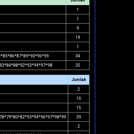
1
1
9
19
1
2*85*86*87*89*90*96*99
34
83*84*88*92*93*94*97*98
35
Jumlah
2
10
15
78*79*80*82*93*94*96*97*98*99
39
2