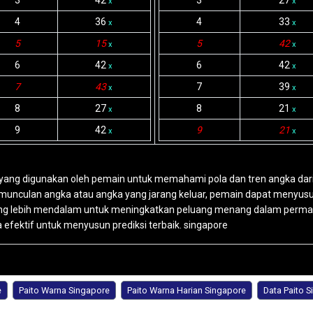
x
x
4
36
4
33
x
x
5
15
5
42
x
x
6
42
6
42
x
x
7
43
7
39
x
x
8
27
8
21
x
x
9
42
9
21
x
x
 yang digunakan oleh pemain untuk memahami pola dan tren angka dar
kemunculan angka atau angka yang jarang keluar, pemain dapat menyusun s
yang lebih mendalam untuk meningkatkan peluang menang dalam permai
 efektif untuk menyusun prediksi terbaik. singapore
e
Paito Warna Singapore
Paito Warna Harian Singapore
Data Paito 