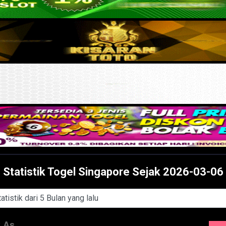
Statistik Togel Singapore Sejak 2026-03-06