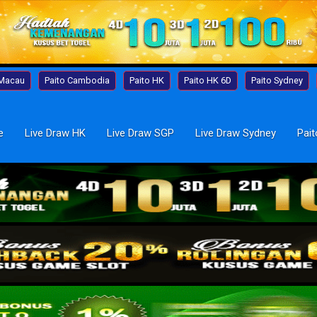
 Macau
Paito Cambodia
Paito HK
Paito HK 6D
Paito Sydney
e
Live Draw HK
Live Draw SGP
Live Draw Sydney
Pai