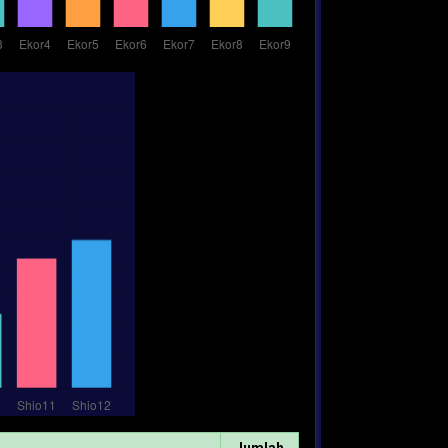
Jumlah