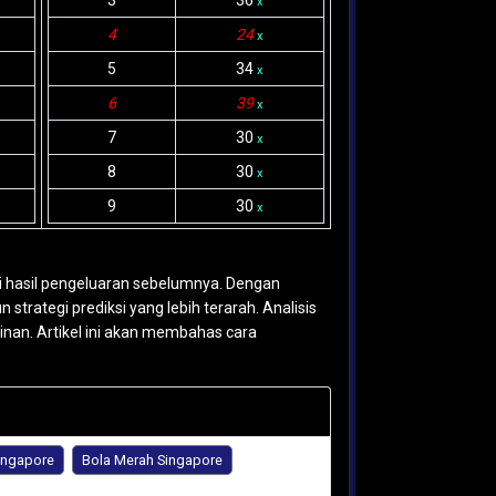
x
4
24
x
5
34
x
6
39
x
7
30
x
8
30
x
9
30
x
i hasil pengeluaran sebelumnya. Dengan
trategi prediksi yang lebih terarah. Analisis
nan. Artikel ini akan membahas cara
Singapore
Bola Merah Singapore