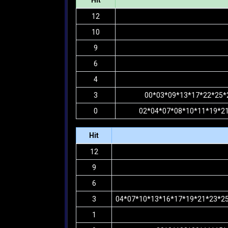
12
10
9
6
4
3
00*03*09*13*17*22*25*
0
02*04*07*08*10*11*19*2
Hit
12
9
6
3
04*07*10*13*16*17*19*21*23*2
1