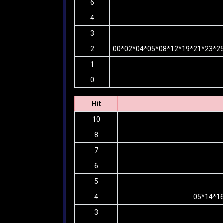
6
4
3
2
00*02*04*05*08*12*19*21*23*2
1
0
Hit
10
8
7
6
5
4
05*14*1
3