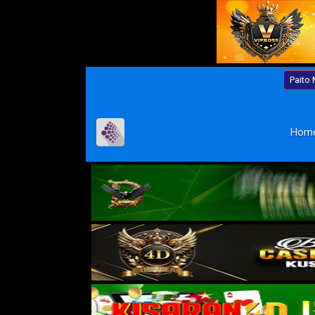
Paito
Hom