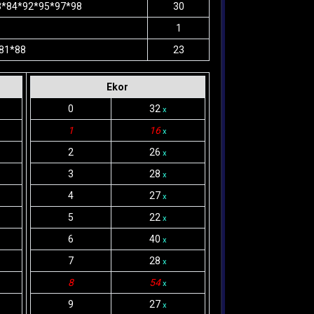
3*84*92*95*97*98
30
1
81*88
23
Ekor
0
32
x
1
16
x
2
26
x
3
28
x
4
27
x
5
22
x
6
40
x
7
28
x
8
54
x
9
27
x