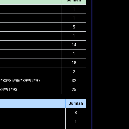
1
1
5
1
14
1
18
2
0*83*85*86*89*92*97
32
84*91*93
25
Jumlah
8
1