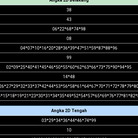
38
43
06*22*68*74*98
08
04*07*10*16*20*28*36*39*47*51*59*87*88*96
99
02*09*25*40*41*45*46*50*55*60*62*63*66*73*75*90*94*95
14*48
26*27*29*32*33*37*42*44*53*56*58*61*64*67*70*71*72*78*79*8
5*15*18*19*21*23*30*31*34*35*49*52*54*57*65*69*76*77*81*82*
Angka 2D Tengah
03*29*34*36*44*46*74*99
10