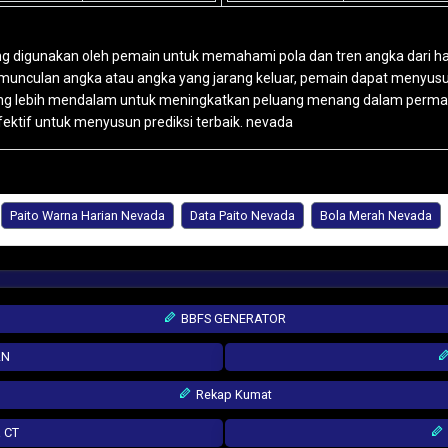
ang digunakan oleh pemain untuk memahami pola dan tren angka dari h
kemunculan angka atau angka yang jarang keluar, pemain dapat menyusun s
yang lebih mendalam untuk meningkatkan peluang menang dalam permai
ektif untuk menyusun prediksi terbaik. nevada
Paito Warna Harian Nevada
Data Paito Nevada
Bola Merah Nevada
BBFS GENERATOR
LN
Rekap Kumat
 CT