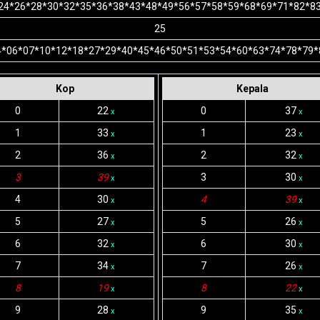
24*26*28*30*32*35*36*38*43*48*49*56*57*58*59*68*69*71*82*8
25
4*06*07*10*12*18*27*29*40*45*46*50*51*53*54*60*63*74*78*79*
Kop
Kepala
0
22
0
37
x
x
1
33
1
23
x
x
2
36
2
32
x
x
3
39
3
30
x
x
4
30
4
39
x
x
5
27
5
26
x
x
6
32
6
30
x
x
7
34
7
26
x
x
8
19
8
22
x
x
9
28
9
35
x
x