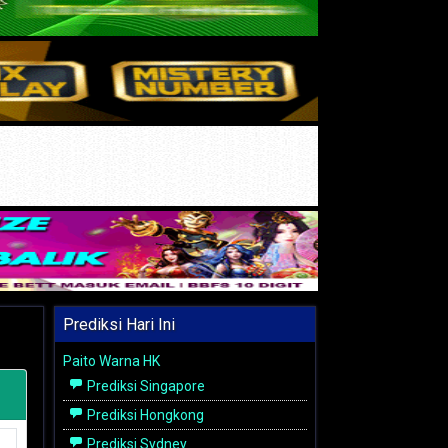
Prediksi Hari Ini
Paito Warna HK
Prediksi Singapore
Prediksi Hongkong
Prediksi Sydney