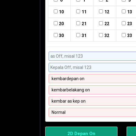
10
11
12
13
20
21
22
23
30
31
32
33
2D Depan On