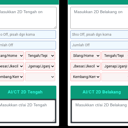
AI/CT 2D Tengah
AI/CT 2D Belakang