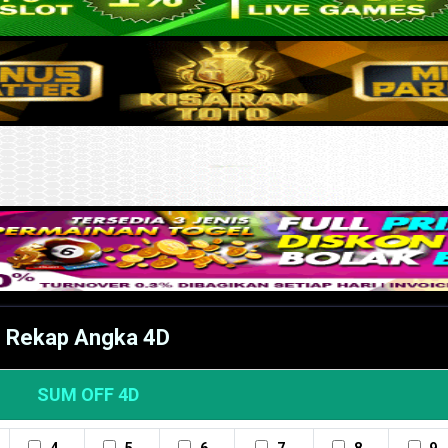
Rekap Angka 4D
SUM OFF 4D
4
5
6
7
8
9