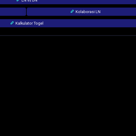
LN vs DN
Kolaborasi LN
Kalkulator Togel