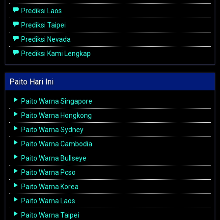
Prediksi Laos
Prediksi Taipei
Prediksi Nevada
Prediksi Kami Lengkap
Paito Hari Ini
Paito Warna Singapore
Paito Warna Hongkong
Paito Warna Sydney
Paito Warna Cambodia
Paito Warna Bullseye
Paito Warna Pcso
Paito Warna Korea
Paito Warna Laos
Paito Warna Taipei