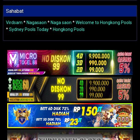
Sahabat
Virdsam
*
Nagasaon
*
Naga saon
*
Welcome to Hongkong Pools
*
Sydney Pools Today
*
Hongkong Pools