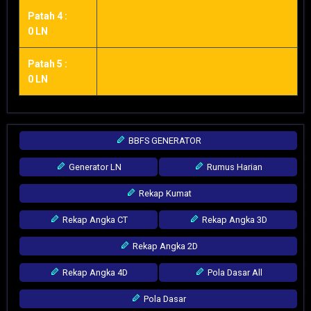
Patah 4 :
0 LN
Patah 5 :
0 LN
BBFS GENERATOR
Generator LN
Rumus Harian
Rekap Kumat
Rekap Angka CT
Rekap Angka 3D
Rekap Angka 2D
Rekap Angka 4D
Pola Dasar All
Pola Dasar