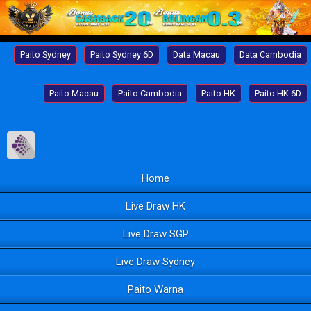
Paito Sydney
Paito Sydney 6D
Data Macau
Data Cambodia
Paito Macau
Paito Cambodia
Paito HK
Paito HK 6D
Home
Live Draw HK
Live Draw SGP
Live Draw Sydney
Paito Warna