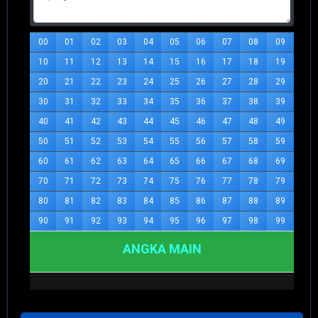
00
01
02
03
04
05
06
07
08
09
10
11
12
13
14
15
16
17
18
19
20
21
22
23
24
25
26
27
28
29
30
31
32
33
34
35
36
37
38
39
40
41
42
43
44
45
46
47
48
49
50
51
52
53
54
55
56
57
58
59
60
61
62
63
64
65
66
67
68
69
70
71
72
73
74
75
76
77
78
79
80
81
82
83
84
85
86
87
88
89
90
91
92
93
94
95
96
97
98
99
ANGKA MAIN