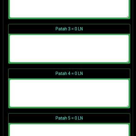
Patah 3 = 0 LN
Patah 4 = 0 LN
Patah 5 = 0 LN