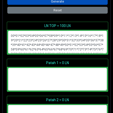
Generate
Reset
LN TOP = 100 LN
Patah 1 = 0 LN
Patah 2 = 0 LN