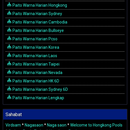
Paito Warna Harian Hongkong
Paito Warna Harian Sydney
Paito Warna Harian Cambodia
Paito Warna Harian Bullseye
Paito Warna Harian Pcso
Paito Warna Harian Korea
Paito Warna Harian Laos
Paito Warna Harian Taipei
Paito Warna Harian Nevada
Paito Warna Harian HK 6D
Paito Warna Harian Sydney 6D
Paito Warna Harian Lengkap
Sahabat
Virdsam
*
Nagasaon
*
Naga saon
*
Welcome to Hongkong Pools