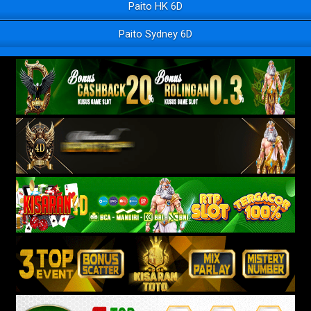
Paito HK 6D
Paito Sydney 6D