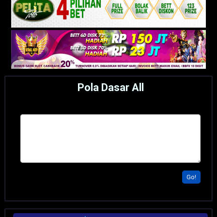
Pola Dasar All
Masukan Paito / Data dari atas kebawah
Go!