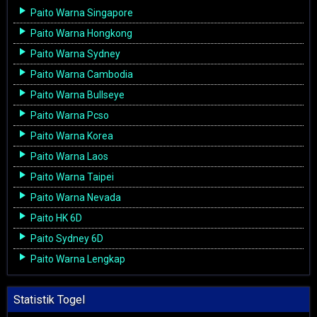
Paito Warna Singapore
Paito Warna Hongkong
Paito Warna Sydney
Paito Warna Cambodia
Paito Warna Bullseye
Paito Warna Pcso
Paito Warna Korea
Paito Warna Laos
Paito Warna Taipei
Paito Warna Nevada
Paito HK 6D
Paito Sydney 6D
Paito Warna Lengkap
Statistik Togel