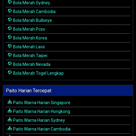
Bola Merah Sydney
Bola Merah Cambodia
Bola Merah Bullseye
Bola Merah Pcso
Bola Merah Korea
Bola Merah Laos
Bola Merah Taipei
Bola Merah Nevada
Bola Merah Togel Lengkap
Paito Harian Tercepat
Paito Warna Harian Singapore
Paito Warna Harian Hongkong
Paito Warna Harian Sydney
Paito Warna Harian Cambodia