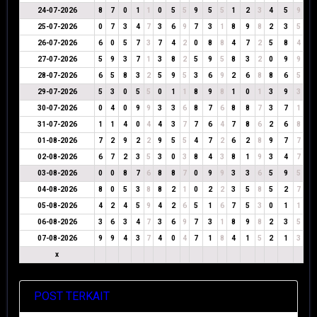
24-07-2026
8
7
0
1
1
0
5
5
9
5
5
1
2
3
4
5
9
25-07-2026
0
7
3
4
7
3
6
9
7
3
1
8
9
8
2
3
5
26-07-2026
6
0
5
7
3
7
4
2
0
8
8
4
7
2
5
8
4
27-07-2026
5
9
3
7
1
3
8
2
5
9
5
8
3
2
0
9
9
28-07-2026
6
5
8
3
2
5
9
5
3
6
9
2
6
8
8
6
5
29-07-2026
5
3
0
5
5
0
1
1
8
9
8
1
0
1
3
9
3
30-07-2026
0
4
0
9
9
3
3
6
8
7
6
8
8
7
3
7
1
31-07-2026
1
1
4
0
4
4
3
7
7
6
4
7
8
6
2
6
8
01-08-2026
7
2
9
2
2
9
5
5
4
7
2
6
2
8
9
7
7
02-08-2026
6
7
2
3
5
3
0
3
8
4
3
8
1
9
3
4
7
03-08-2026
0
0
8
7
6
8
8
7
0
9
9
3
3
6
5
9
5
04-08-2026
8
0
5
3
8
8
2
1
0
2
2
3
5
8
5
2
7
05-08-2026
4
2
4
5
9
4
2
6
5
1
6
7
5
3
0
1
1
06-08-2026
3
6
3
4
7
3
6
9
7
3
1
8
9
8
2
3
5
07-08-2026
9
9
4
3
7
4
0
4
7
1
8
4
1
5
2
1
3
x
POST TERKAIT