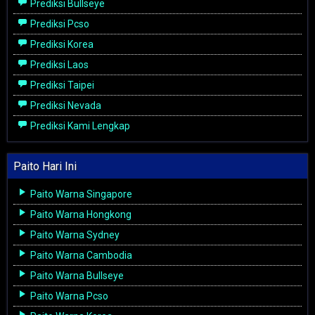
Prediksi Bullseye
Prediksi Pcso
Prediksi Korea
Prediksi Laos
Prediksi Taipei
Prediksi Nevada
Prediksi Kami Lengkap
Paito Hari Ini
Paito Warna Singapore
Paito Warna Hongkong
Paito Warna Sydney
Paito Warna Cambodia
Paito Warna Bullseye
Paito Warna Pcso