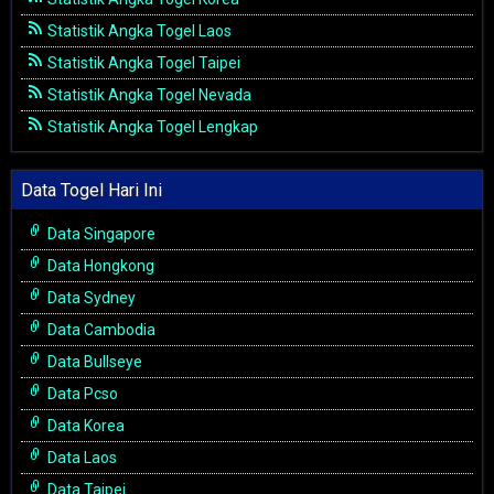
Statistik Angka Togel Laos
Statistik Angka Togel Taipei
Statistik Angka Togel Nevada
Statistik Angka Togel Lengkap
Data Togel Hari Ini
Data Singapore
Data Hongkong
Data Sydney
Data Cambodia
Data Bullseye
Data Pcso
Data Korea
Data Laos
Data Taipei