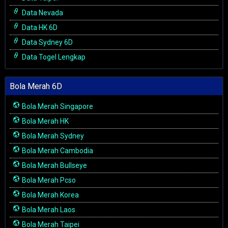
Data Nevada
Data HK 6D
Data Sydney 6D
Data Togel Lengkap
Bola Merah 6D
Bola Merah Singapore
Bola Merah HK
Bola Merah Sydney
Bola Merah Cambodia
Bola Merah Bullseye
Bola Merah Pcso
Bola Merah Korea
Bola Merah Laos
Bola Merah Taipei