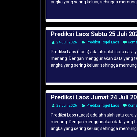
angka yang sering keluar, sehingga memungk
Prediksi Laos Sabtu 25 Juli 20
24 Juli 2026
Prediksi Togel Laos
Kome
Prediksi Laos (Laos) adalah salah satu car
menang. Dengan menggunakan data yang terse
angka yang sering keluar, sehingga memungk
Prediksi Laos Jumat 24 Juli 2
23 Juli 2026
Prediksi Togel Laos
Kome
Prediksi Laos (Laos) adalah salah satu car
menang. Dengan menggunakan data yang terse
angka yang sering keluar, sehingga memungk