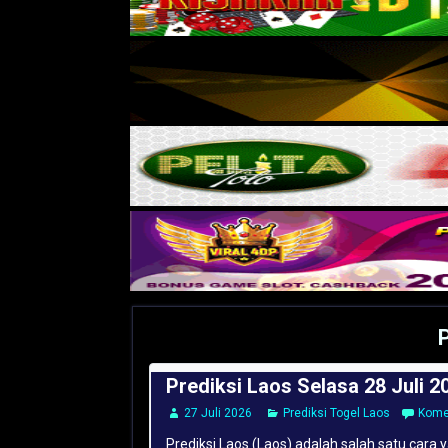
Prediksi Laos Selasa 28 Juli 2
27 Juli 2026
Prediksi Togel Laos
Kome
Prediksi Laos (Laos) adalah salah satu car