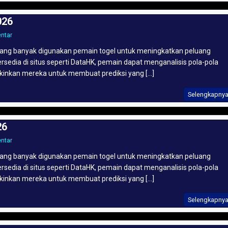
026
ntar
a yang banyak digunakan pemain togel untuk meningkatkan peluang
dia di situs seperti DataHK, pemain dapat menganalisis pola-pola
inkan mereka untuk membuat prediksi yang [...]
Selengkapny
26
ntar
a yang banyak digunakan pemain togel untuk meningkatkan peluang
dia di situs seperti DataHK, pemain dapat menganalisis pola-pola
inkan mereka untuk membuat prediksi yang [...]
Selengkapny