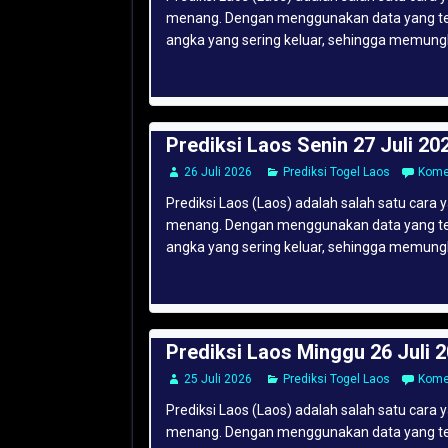
menang. Dengan menggunakan data yang terse
angka yang sering keluar, sehingga memungk
Prediksi Laos Senin 27 Juli 20
26 Juli 2026
Prediksi Togel Laos
Kome
Prediksi Laos (Laos) adalah salah satu car
menang. Dengan menggunakan data yang terse
angka yang sering keluar, sehingga memungk
Prediksi Laos Minggu 26 Juli 
25 Juli 2026
Prediksi Togel Laos
Kome
Prediksi Laos (Laos) adalah salah satu car
menang. Dengan menggunakan data yang terse