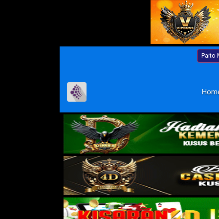
Paito
Hom