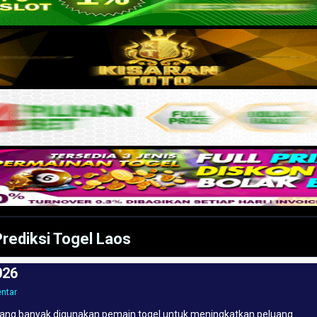
Prediksi Togel Laos
026
ntar
a yang banyak digunakan pemain togel untuk meningkatkan peluang