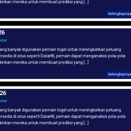
inkan mereka untuk membuat prediksi yang [...]
Selengkapny
26
ntar
a yang banyak digunakan pemain togel untuk meningkatkan peluang
dia di situs seperti DataHK, pemain dapat menganalisis pola-pola
inkan mereka untuk membuat prediksi yang [...]
Selengkapny
026
ntar
a yang banyak digunakan pemain togel untuk meningkatkan peluang
dia di situs seperti DataHK, pemain dapat menganalisis pola-pola
inkan mereka untuk membuat prediksi yang [...]