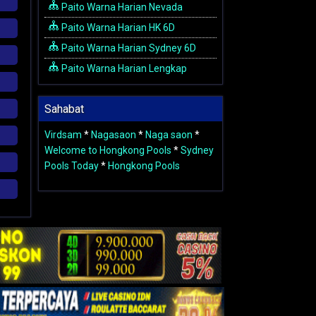
Paito Warna Harian Nevada
Paito Warna Harian HK 6D
Paito Warna Harian Sydney 6D
Paito Warna Harian Lengkap
Sahabat
Virdsam
*
Nagasaon
*
Naga saon
*
Welcome to Hongkong Pools
*
Sydney
Pools Today
*
Hongkong Pools