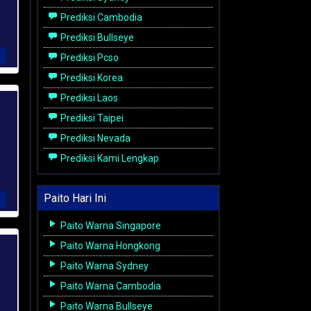
Prediksi Cambodia
Prediksi Bullseye
a
Prediksi Pcso
Prediksi Korea
Prediksi Laos
Prediksi Taipei
Prediksi Nevada
Prediksi Kami Lengkap
Paito Hari Ini
a
Paito Warna Singapore
Paito Warna Hongkong
Paito Warna Sydney
Paito Warna Cambodia
Paito Warna Bullseye