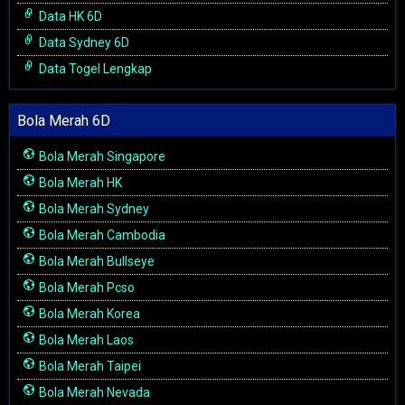
Data HK 6D
Data Sydney 6D
Data Togel Lengkap
Bola Merah 6D
Bola Merah Singapore
Bola Merah HK
Bola Merah Sydney
Bola Merah Cambodia
Bola Merah Bullseye
Bola Merah Pcso
Bola Merah Korea
Bola Merah Laos
Bola Merah Taipei
Bola Merah Nevada