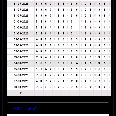
31-07-2026
8
8
6
7
4
5
8
4
3
8
2
2
3
5
8
8
7
31-07-2026
8
8
6
7
4
5
8
4
3
8
2
2
3
5
8
8
7
31-07-2026
8
8
6
7
4
5
8
4
3
8
2
2
3
5
8
8
7
01-08-2026
5
4
9
4
4
8
9
8
3
1
4
3
6
9
8
1
9
01-08-2026
5
4
9
4
4
8
9
8
3
1
4
3
6
9
8
1
9
01-08-2026
5
4
9
4
4
8
9
8
3
1
4
3
6
9
8
1
9
02-08-2026
6
5
5
2
7
6
6
3
0
3
3
9
9
9
8
5
4
02-08-2026
6
5
5
2
7
6
6
3
0
3
3
9
9
9
8
5
4
02-08-2026
6
5
5
2
7
6
6
3
0
3
3
9
9
9
8
5
4
03-08-2026
2
5
4
9
4
4
1
5
8
0
8
7
0
7
3
0
3
04-08-2026
9
6
3
3
6
0
9
9
8
6
5
1
6
7
3
6
9
05-08-2026
5
7
6
2
8
5
4
9
1
9
1
2
7
9
6
9
6
06-08-2026
7
6
0
7
7
2
4
6
5
8
4
5
7
3
0
8
8
07-08-2026
4
3
7
2
9
7
1
8
2
0
2
4
0
4
7
0
7
08-08-2026
7
6
3
5
8
2
5
7
7
5
3
5
2
7
0
2
2
x
POST TERKAIT