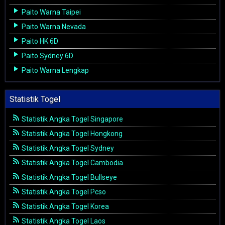
Paito Warna Taipei
Paito Warna Nevada
Paito HK 6D
Paito Sydney 6D
Paito Warna Lengkap
Statistik Togel
Statistik Angka Togel Singapore
Statistik Angka Togel Hongkong
Statistik Angka Togel Sydney
Statistik Angka Togel Cambodia
Statistik Angka Togel Bullseye
Statistik Angka Togel Pcso
Statistik Angka Togel Korea
Statistik Angka Togel Laos