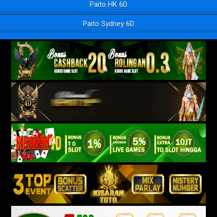
Paito HK 6D
Paito Sydney 6D