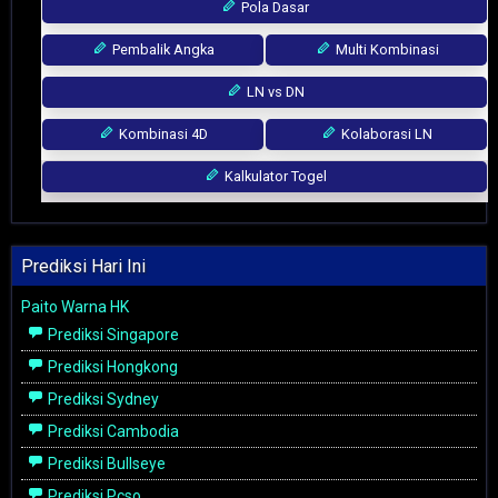
Pola Dasar
Pembalik Angka
Multi Kombinasi
LN vs DN
Kombinasi 4D
Kolaborasi LN
Kalkulator Togel
Prediksi Hari Ini
Paito Warna HK
Prediksi Singapore
Prediksi Hongkong
Prediksi Sydney
Prediksi Cambodia
Prediksi Bullseye
Prediksi Pcso