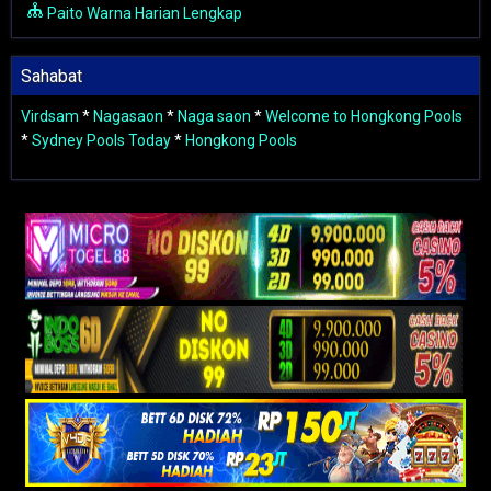
Paito Warna Harian Lengkap
Sahabat
Virdsam
*
Nagasaon
*
Naga saon
*
Welcome to Hongkong Pools
*
Sydney Pools Today
*
Hongkong Pools