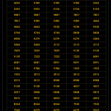
6090
9789
9789
9789
3303
3303
3303
5156
5156
5156
9887
9887
9887
7857
7857
7857
9283
9283
9283
4662
4662
4662
9320
9320
9320
4744
4744
4744
0838
0838
0838
0279
0279
0279
4264
4264
4264
2113
2113
2113
7639
7639
7639
9129
9129
9129
7222
7222
7222
6581
6581
6581
0091
0091
0091
9786
9786
9786
1933
1933
1933
2512
2512
2512
3013
3013
3013
8988
8988
8988
9138
9138
9138
4337
4337
4337
5868
5868
5868
9815
9815
9815
6002
6002
6002
8364
8364
8364
7943
7943
7943
6279
6279
6279
9532