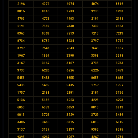
2196
4074
4074
4074
8816
8816
8816
9233
9233
9233
4703
4703
4703
2191
2191
2191
7330
7330
7330
0363
0363
0363
7213
7213
7213
8734
8734
8734
3797
3797
3797
7643
7643
7643
1967
1967
1967
3398
3398
3398
3167
3167
3167
3733
3733
3733
6226
6226
6226
5453
5453
5453
8655
8655
8655
5435
5435
5435
1757
1757
1757
2181
2181
2181
5136
5136
5136
4223
4223
4223
6053
6053
6053
0813
0813
0813
3729
3729
3729
3486
3486
3486
6015
6015
6015
3137
3137
3137
9395
9395
9395
4267
4267
4267
3789