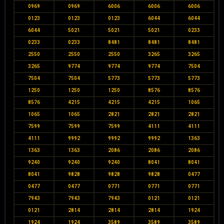
0969
0969
6006
6006
6006
0123
0123
0123
6044
6044
6044
5021
5021
5021
0233
0233
0233
8481
8481
8481
2550
2550
2550
3265
3265
3265
9774
9774
9774
7504
7504
7504
5773
5773
5773
1250
1250
1250
8576
8576
8576
4215
4215
4215
1065
1065
1065
2821
2821
2821
7599
7599
7599
4111
4111
4111
9992
9992
9992
1363
1363
1363
2086
2086
2086
9240
9240
9240
8041
8041
8041
9828
9828
9828
0477
0477
0477
0771
0771
0771
7943
7943
7943
0121
0121
0121
2814
2814
2814
1924
1924
1924
3589
3589
3589