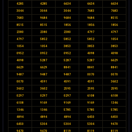
4285
4285
6634
6634
6634
3044
3044
3044
7683
7683
7683
9684
9684
9684
8515
8515
8515
1856
1856
1856
2380
2380
2380
4797
4797
4797
5852
5852
5852
1054
1054
1054
3853
3853
3853
0952
0952
0952
4098
4098
4098
5287
5287
5287
6629
6629
6629
8841
8841
8841
9487
9487
9487
0070
0070
0070
4591
4591
4591
3602
3602
3602
2595
2595
2595
0297
0297
0297
6108
6108
6108
9169
9169
9169
1346
1346
1346
5785
5785
5785
4894
4894
4894
6450
6450
6450
5304
5304
5304
9470
9470
9470
8119
8119
8119