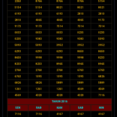
2263
8766
8766
8766
5154
5154
5154
8021
8021
8021
6193
6193
6193
2810
2810
2810
4065
4065
4065
9173
9173
9173
7514
7514
7514
0033
0033
0033
0235
0235
0235
9383
9383
9383
5093
5093
5093
3952
3952
3952
6293
6293
6293
8650
8650
8650
9998
9998
9998
8233
8233
8233
8965
8965
8965
2760
2760
2760
6763
6763
6763
1095
1095
1095
6826
6826
6826
5889
5889
5889
1261
1261
1261
4569
4569
4569
4320
4320
4320
7116
TAHUN 2016
SEN
RAB
KAM
SAB
MIN
7116
7116
4167
4167
4167