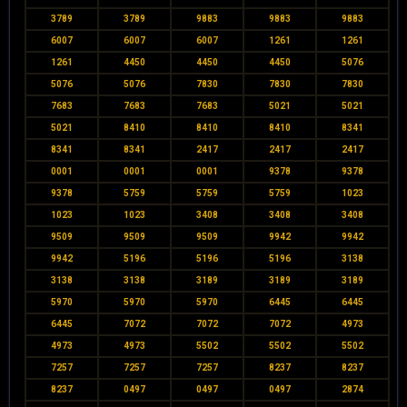
3789
3789
9883
9883
9883
6007
6007
6007
1261
1261
1261
4450
4450
4450
5076
5076
5076
7830
7830
7830
7683
7683
7683
5021
5021
5021
8410
8410
8410
8341
8341
8341
2417
2417
2417
0001
0001
0001
9378
9378
9378
5759
5759
5759
1023
1023
1023
3408
3408
3408
9509
9509
9509
9942
9942
9942
5196
5196
5196
3138
3138
3138
3189
3189
3189
5970
5970
5970
6445
6445
6445
7072
7072
7072
4973
4973
4973
5502
5502
5502
7257
7257
7257
8237
8237
8237
0497
0497
0497
2874