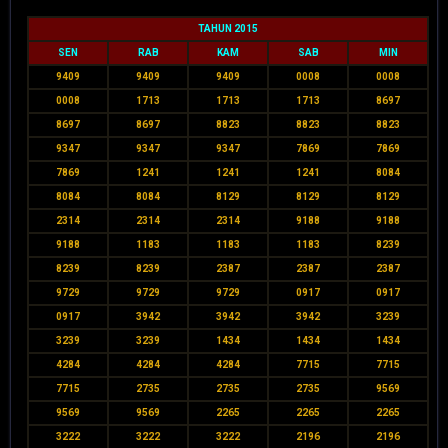
TAHUN 2015
SEN
RAB
KAM
SAB
MIN
9409
9409
9409
0008
0008
0008
1713
1713
1713
8697
8697
8697
8823
8823
8823
9347
9347
9347
7869
7869
7869
1241
1241
1241
8084
8084
8084
8129
8129
8129
2314
2314
2314
9188
9188
9188
1183
1183
1183
8239
8239
8239
2387
2387
2387
9729
9729
9729
0917
0917
0917
3942
3942
3942
3239
3239
3239
1434
1434
1434
4284
4284
4284
7715
7715
7715
2735
2735
2735
9569
9569
9569
2265
2265
2265
3222
3222
3222
2196
2196