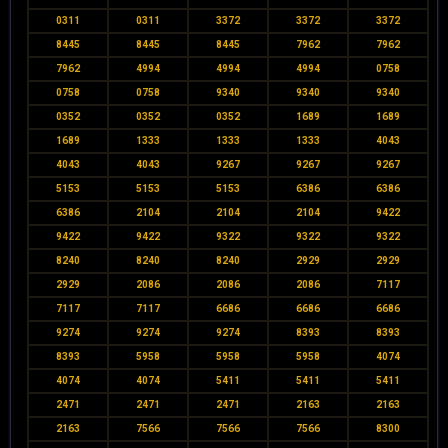
0311
0311
3372
3372
3372
8445
8445
8445
7962
7962
7962
4994
4994
4994
0758
0758
0758
9340
9340
9340
0352
0352
0352
1689
1689
1689
1333
1333
1333
4043
4043
4043
9267
9267
9267
5153
5153
5153
6386
6386
6386
2104
2104
2104
9422
9422
9422
9322
9322
9322
8240
8240
8240
2929
2929
2929
2086
2086
2086
7117
7117
7117
6686
6686
6686
9274
9274
9274
8393
8393
8393
5958
5958
5958
4074
4074
4074
5411
5411
5411
2471
2471
2471
2163
2163
2163
7566
7566
7566
8300