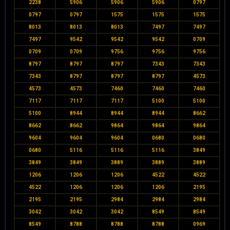
2238
5906
5906
5906
0797
0797
0797
1575
1575
1575
8013
8013
8013
7497
7497
7497
9542
9542
9542
0709
0709
0709
9756
9756
9756
8797
8797
8797
7343
7343
7343
8797
8797
8797
4573
4573
4573
7460
7460
7460
7117
7117
7117
5100
5100
5100
8944
8944
8944
8662
8662
8662
9864
9864
9864
9604
9604
9604
0680
0680
0680
5116
5116
5116
3849
3849
3849
3889
3889
3889
1206
1206
1206
4522
4522
4522
1206
1206
1206
2195
2195
2195
2984
2984
2984
3042
3042
3042
8549
8549
8549
8788
8788
8788
0969