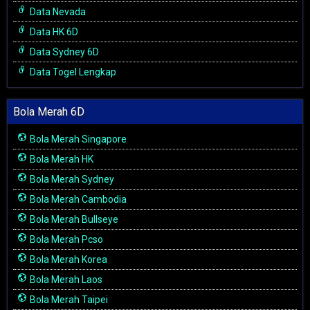
Data Nevada
Data HK 6D
Data Sydney 6D
Data Togel Lengkap
Bola Merah 6D
Bola Merah Singapore
Bola Merah HK
Bola Merah Sydney
Bola Merah Cambodia
Bola Merah Bullseye
Bola Merah Pcso
Bola Merah Korea
Bola Merah Laos
Bola Merah Taipei