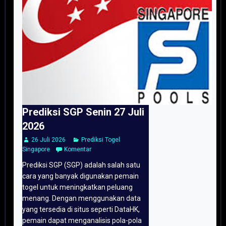
Prediksi SGP Senin 27 Juli
2026
26 Juli 2026
Prediksi Togel
Singapore
Komentar
Prediksi SGP (SGP) adalah salah satu
cara yang banyak digunakan pemain
togel untuk meningkatkan peluang
menang. Dengan menggunakan data
yang tersedia di situs seperti DataHK,
pemain dapat menganalisis pola-pola