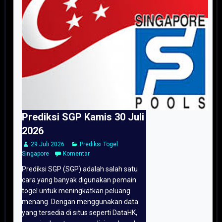
Prediksi SGP Kamis 30 Juli
2026
29 Juli 2026
Prediksi Togel
Singapore
Komentar
Prediksi SGP (SGP) adalah salah satu
cara yang banyak digunakan pemain
togel untuk meningkatkan peluang
menang. Dengan menggunakan data
yang tersedia di situs seperti DataHK,