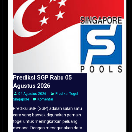
Prediksi SGP Rabu 05
Agustus 2026
04 Agustus 2026
Prediksi Togel
Singapore
Komentar
Prediksi SGP (SGP) adalah salah satu
cara yang banyak digunakan pemain
togel untuk meningkatkan peluang
menang. Dengan menggunakan data