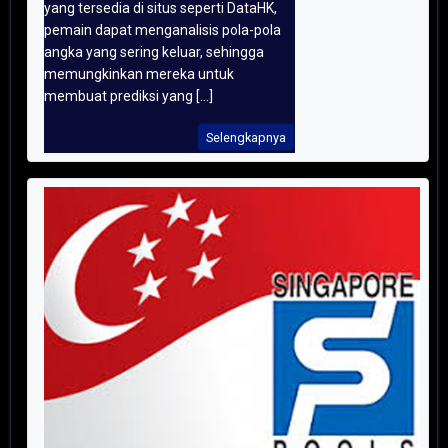
yang tersedia di situs seperti DataHK,
pemain dapat menganalisis pola-pola
angka yang sering keluar, sehingga
memungkinkan mereka untuk
membuat prediksi yang [...]
Selengkapnya