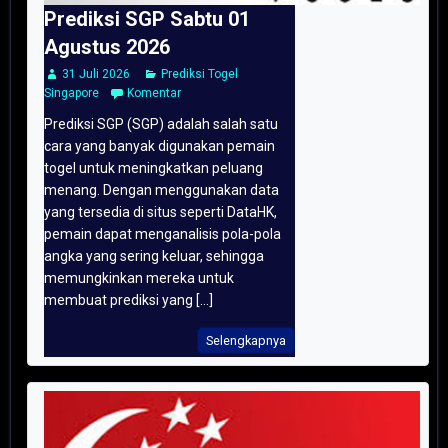
Prediksi SGP Sabtu 01
Agustus 2026
31 Juli 2026
Prediksi Togel
Singapore
Komentar
Prediksi SGP (SGP) adalah salah satu
cara yang banyak digunakan pemain
togel untuk meningkatkan peluang
menang. Dengan menggunakan data
yang tersedia di situs seperti DataHK,
pemain dapat menganalisis pola-pola
angka yang sering keluar, sehingga
memungkinkan mereka untuk
membuat prediksi yang [...]
Selengkapnya