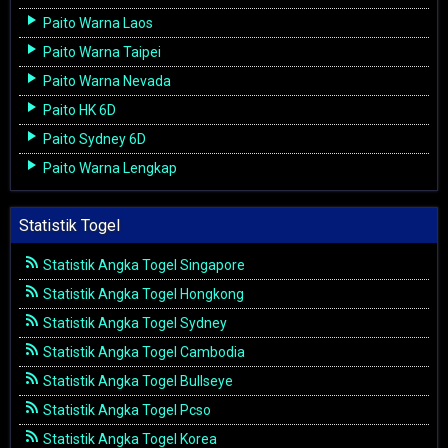
Paito Warna Laos
Paito Warna Taipei
Paito Warna Nevada
Paito HK 6D
Paito Sydney 6D
Paito Warna Lengkap
Statistik Togel
Statistik Angka Togel Singapore
Statistik Angka Togel Hongkong
Statistik Angka Togel Sydney
Statistik Angka Togel Cambodia
Statistik Angka Togel Bullseye
Statistik Angka Togel Pcso
Statistik Angka Togel Korea