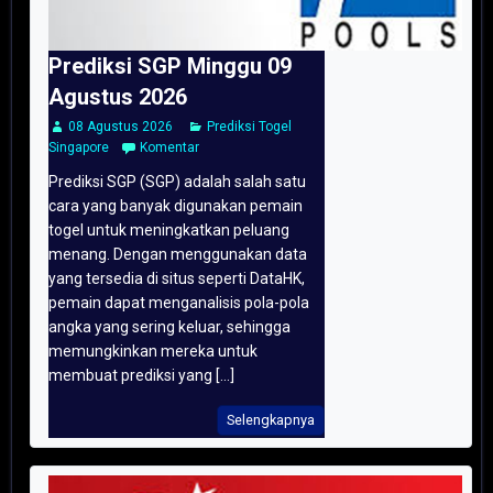
Prediksi SGP Minggu 09
Agustus 2026
08 Agustus 2026
Prediksi Togel
Singapore
Komentar
Prediksi SGP (SGP) adalah salah satu
cara yang banyak digunakan pemain
togel untuk meningkatkan peluang
menang. Dengan menggunakan data
yang tersedia di situs seperti DataHK,
pemain dapat menganalisis pola-pola
angka yang sering keluar, sehingga
memungkinkan mereka untuk
membuat prediksi yang [...]
Selengkapnya