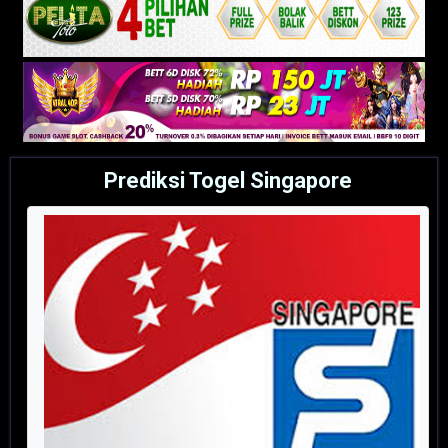
Prediksi Togel Singapore