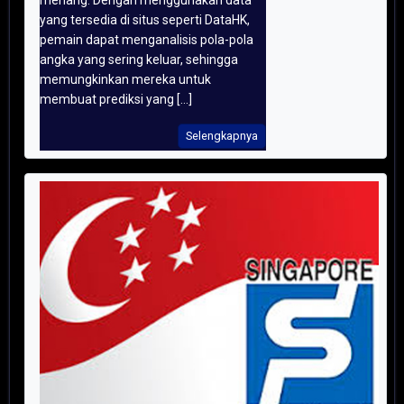
menang. Dengan menggunakan data
yang tersedia di situs seperti DataHK,
pemain dapat menganalisis pola-pola
angka yang sering keluar, sehingga
memungkinkan mereka untuk
membuat prediksi yang [...]
Selengkapnya