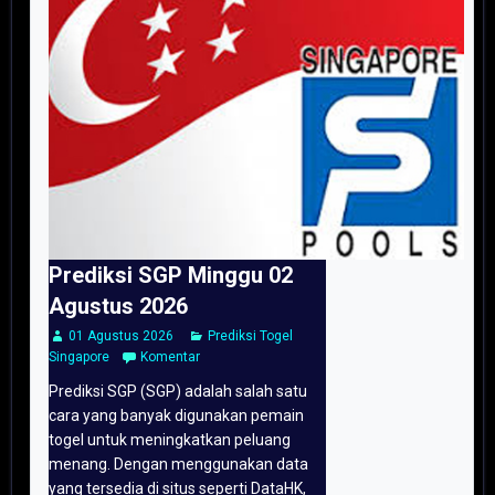
Prediksi SGP Minggu 02
Agustus 2026
01 Agustus 2026
Prediksi Togel
Singapore
Komentar
Prediksi SGP (SGP) adalah salah satu
cara yang banyak digunakan pemain
togel untuk meningkatkan peluang
menang. Dengan menggunakan data
yang tersedia di situs seperti DataHK,