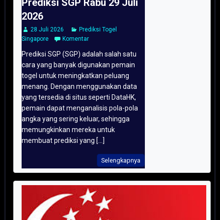
Prediksi SGP Rabu 29 Juli
2026
28 Juli 2026
Prediksi Togel
Singapore
Komentar
Prediksi SGP (SGP) adalah salah satu
cara yang banyak digunakan pemain
togel untuk meningkatkan peluang
menang. Dengan menggunakan data
yang tersedia di situs seperti DataHK,
pemain dapat menganalisis pola-pola
angka yang sering keluar, sehingga
memungkinkan mereka untuk
membuat prediksi yang [...]
Selengkapnya