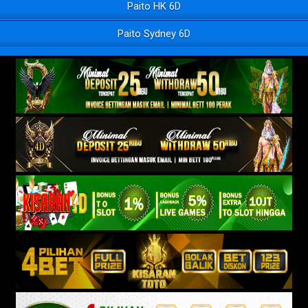
Paito HK 6D
Paito Sydney 6D