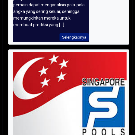
pemain dapat menganalisis pola-pola
angka yang sering keluar, sehingga
memungkinkan mereka untuk
membuat prediksi yang [...]
Selengkapnya