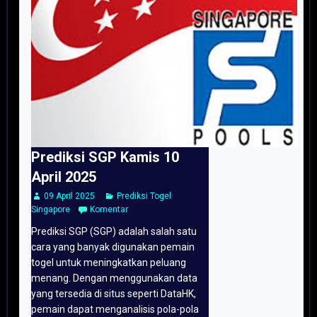
Prediksi SGP Kamis 10
April 2025
09 April 2025
Prediksi Togel
Singapore
Komentar
Prediksi SGP (SGP) adalah salah satu
cara yang banyak digunakan pemain
togel untuk meningkatkan peluang
menang. Dengan menggunakan data
yang tersedia di situs seperti DataHK,
pemain dapat menganalisis pola-pola