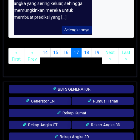
angka yang sering keluar, sehingga
memungkinkan mereka untuk
membuat prediksi yang [...]
Selengkapnya
«
«
14
15
16
17
18
19
Next
Last
First
Prev
»
»
BBFS GENERATOR
Generator LN
Rumus Harian
Rekap Kumat
Rekap Angka CT
Rekap Angka 3D
Rekap Angka 2D