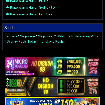
Paito Warna Harian HK 6D
Paito Warna Harian Sydney 6D
Paito Warna Harian Lengkap
Sahabat
Virdsam
*
Nagasaon
*
Naga saon
*
Welcome to Hongkong Pools
*
Sydney Pools Today
*
Hongkong Pools