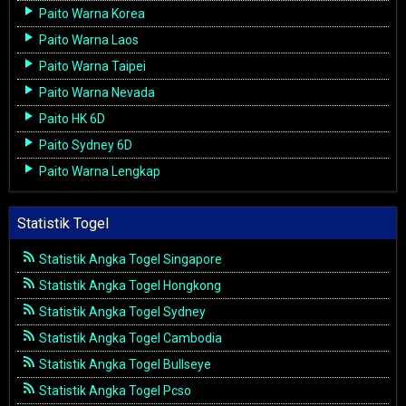
Paito Warna Korea
Paito Warna Laos
Paito Warna Taipei
Paito Warna Nevada
Paito HK 6D
Paito Sydney 6D
Paito Warna Lengkap
Statistik Togel
Statistik Angka Togel Singapore
Statistik Angka Togel Hongkong
Statistik Angka Togel Sydney
Statistik Angka Togel Cambodia
Statistik Angka Togel Bullseye
Statistik Angka Togel Pcso