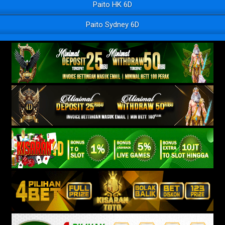
Paito HK 6D
Paito Sydney 6D