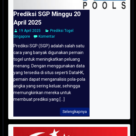
Prediksi SGP Minggu 20
April 2025
19 April 2025
Prediksi Togel
Singapore
Komentar
Prediksi SGP (SGP) adalah salah satu
cara yang banyak digunakan pemain
togel untuk meningkatkan peluang
menang. Dengan menggunakan data
yang tersedia di situs seperti DataHK,
pemain dapat menganalisis pola-pola
angka yang sering keluar, sehingga
memungkinkan mereka untuk
membuat prediksi yang [...]
Selengkapnya