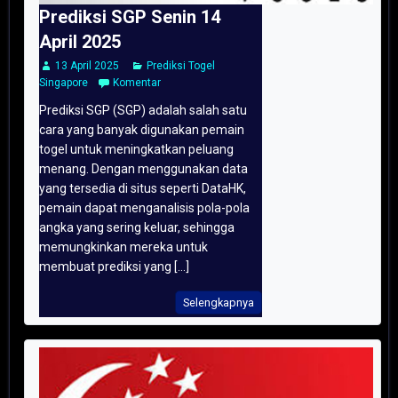
Prediksi SGP Senin 14
April 2025
13 April 2025
Prediksi Togel
Singapore
Komentar
Prediksi SGP (SGP) adalah salah satu
cara yang banyak digunakan pemain
togel untuk meningkatkan peluang
menang. Dengan menggunakan data
yang tersedia di situs seperti DataHK,
pemain dapat menganalisis pola-pola
angka yang sering keluar, sehingga
memungkinkan mereka untuk
membuat prediksi yang [...]
Selengkapnya