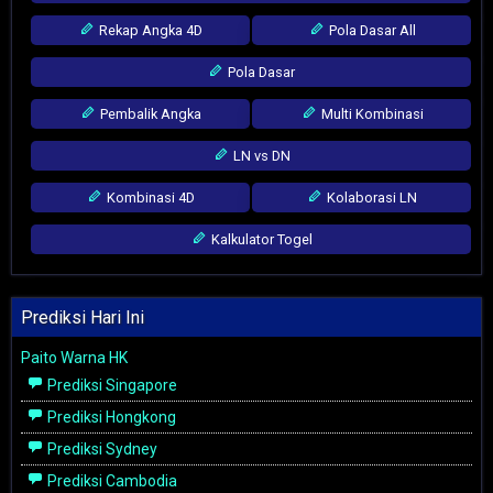
Rekap Angka 4D
Pola Dasar All
Pola Dasar
Pembalik Angka
Multi Kombinasi
LN vs DN
Kombinasi 4D
Kolaborasi LN
Kalkulator Togel
Prediksi Hari Ini
Paito Warna HK
Prediksi Singapore
Prediksi Hongkong
Prediksi Sydney
Prediksi Cambodia