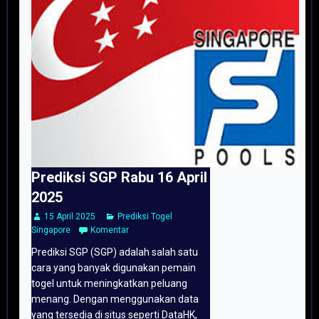
Prediksi SGP Rabu 16 April
2025
15 April 2025
Prediksi Togel
Singapore
Komentar
Prediksi SGP (SGP) adalah salah satu
cara yang banyak digunakan pemain
togel untuk meningkatkan peluang
menang. Dengan menggunakan data
yang tersedia di situs seperti DataHK,