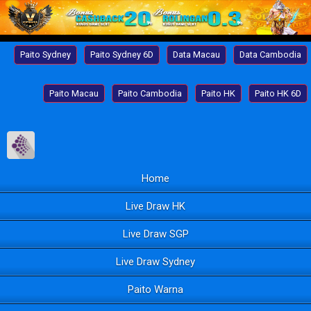
Paito Sydney
Paito Sydney 6D
Data Macau
Data Cambodia
Paito Macau
Paito Cambodia
Paito HK
Paito HK 6D
Home
Live Draw HK
Live Draw SGP
Live Draw Sydney
Paito Warna