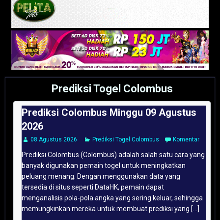
Prediksi Togel Colombus
Prediksi Colombus Minggu 09 Agustus
2026
08 Agustus 2026
Prediksi Togel Colombus
Komentar
Prediksi Colombus (Colombus) adalah salah satu cara yang
banyak digunakan pemain togel untuk meningkatkan
peluang menang. Dengan menggunakan data yang
tersedia di situs seperti DataHK, pemain dapat
menganalisis pola-pola angka yang sering keluar, sehingga
memungkinkan mereka untuk membuat prediksi yang [...]