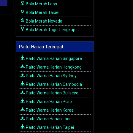
Bola Merah Laos
Bola Merah Taipei
Bola Merah Nevada
Bola Merah Togel Lengkap
Paito Harian Tercepat
Paito Warna Harian Singapore
Paito Warna Harian Hongkong
Paito Warna Harian Sydney
Paito Warna Harian Cambodia
Paito Warna Harian Bullseye
Paito Warna Harian Pcso
Paito Warna Harian Korea
Paito Warna Harian Laos
Paito Warna Harian Taipei