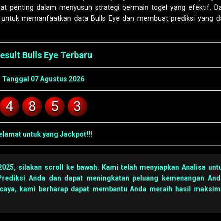
at penting dalam menyusun strategi bermain togel yang efektif. D
ik untuk memanfaatkan data Bulls Eye dan membuat prediksi yang d
esult Bulls Eye Terbaru
Tanggal 07 Agustus 2026
4
8
5
3
elamat untuk yang Jackpot!!!
 2025
, silakan scroll ke bawah. Kami telah menyiapkan Analisa unt
rediksi Anda dan dapat meningkatan peluang kemenangan And
rcaya, kami berharap dapat membantu Anda meraih hasil maksim