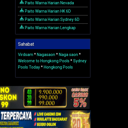
Paito Warna Harian Nevada
Paito Warna Harian HK 6D
Paito Warna Harian Sydney 6D
Paito Warna Harian Lengkap
Sahabat
Virdsam
*
Nagasaon
*
Naga saon
*
Welcome to Hongkong Pools
*
Sydney
Pools Today
*
Hongkong Pools