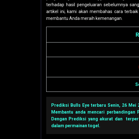
terhadap hasil pengeluaran sebelumnya sang
artikel ini, kami akan membahas cara terba
membantu Anda meraih kemenangan.
R
S
Prediksi Bulls Eye terbaru Senin, 26 Mei
Membantu anda mencari perbandingan P
Dengan Prediksi yang akurat dan terpe
dalam permainan togel.