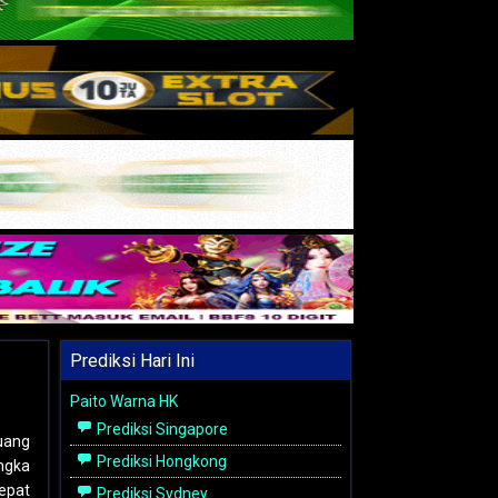
Prediksi Hari Ini
Paito Warna HK
Prediksi Singapore
uang
Prediksi Hongkong
ngka
epat
Prediksi Sydney