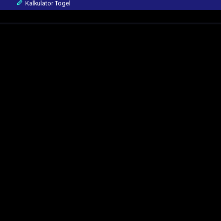
Kalkulator Togel