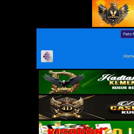
Paito
Hom