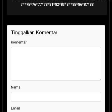
74*75*76*77*78*81*82*83*84*85*86*87*88
Tinggalkan Komentar
Komentar
Nama
Email