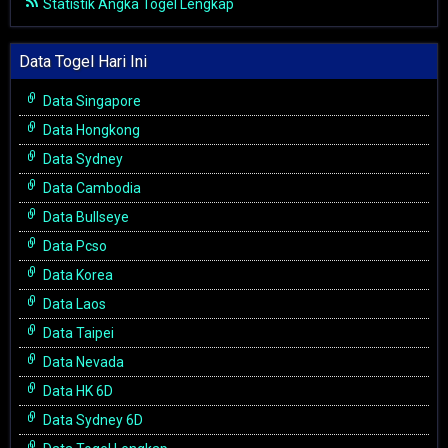
Statistik Angka Togel Lengkap
Data Togel Hari Ini
Data Singapore
Data Hongkong
Data Sydney
Data Cambodia
Data Bullseye
Data Pcso
Data Korea
Data Laos
Data Taipei
Data Nevada
Data HK 6D
Data Sydney 6D