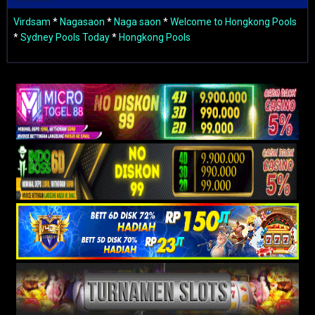
Virdsam
*
Nagasaon
*
Naga saon
*
Welcome to Hongkong Pools
*
Sydney Pools Today
*
Hongkong Pools