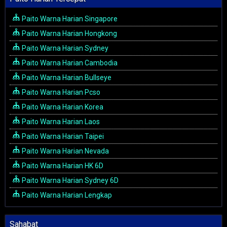
Paito Warna Harian Singapore
Paito Warna Harian Hongkong
Paito Warna Harian Sydney
Paito Warna Harian Cambodia
Paito Warna Harian Bullseye
Paito Warna Harian Pcso
Paito Warna Harian Korea
Paito Warna Harian Laos
Paito Warna Harian Taipei
Paito Warna Harian Nevada
Paito Warna Harian HK 6D
Paito Warna Harian Sydney 6D
Paito Warna Harian Lengkap
Sahabat