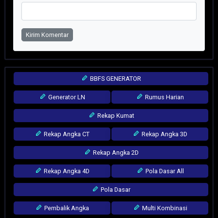
Kirim Komentar
BBFS GENERATOR
Generator LN
Rumus Harian
Rekap Kumat
Rekap Angka CT
Rekap Angka 3D
Rekap Angka 2D
Rekap Angka 4D
Pola Dasar All
Pola Dasar
Pembalik Angka
Multi Kombinasi