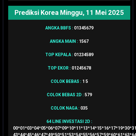
Prediksi Korea Minggu, 11 Mei 2025
ANGKA BBFS :
01345679
ANGKA MAIN :
1567
TOP KEPALA :
01234589
TOP EKOR :
01245678
COLOK BEBAS :
1 5
COLOK BEBAS 2D :
579
COLOK NAGA :
035
64 LINE INVESTASI 2D :
00*01*03*04*05*06*07*09*10*11*13*14*15*16*17*19*30*3
43*44*45*46*47*49*50*51*53*54*55*56*57*59*60*61*63*6