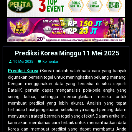
Prediksi Korea Minggu 11 Mei 2025
10 Mei 2025
Komentar
Prediksi Korea
(Korea) adalah salah satu cara yang banyak
digunakan pemain togel untuk meningkatkan peluang menang.
Dengan menggunakan data yang tersedia di situs seperti
DataHK, pemain dapat menganalisis pola-pola angka yang
sering keluar, sehingga memungkinkan mereka untuk
membuat prediksi yang lebih akurat. Analisis yang tepat
terhadap hasil pengeluaran sebelumnya sangat penting dalam
menyusun strategi bermain togel yang efektif. Dalam artikel ini,
kami akan membahas cara terbaik untuk memanfaatkan data
Korea dan membuat prediksi yang dapat membantu Anda