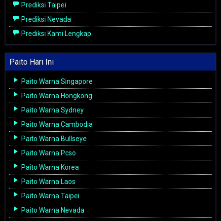
Prediksi Taipei
Prediksi Nevada
Prediksi Kami Lengkap
Paito Hari Ini
Paito Warna Singapore
Paito Warna Hongkong
Paito Warna Sydney
Paito Warna Cambodia
Paito Warna Bullseye
Paito Warna Pcso
Paito Warna Korea
Paito Warna Laos
Paito Warna Taipei
Paito Warna Nevada