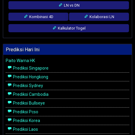
LN vs DN
Kombinasi 4D
Kolaborasi LN
Kalkulator Togel
Prediksi Hari Ini
Paito Warna HK
Prediksi Singapore
Prediksi Hongkong
Prediksi Sydney
Prediksi Cambodia
Prediksi Bullseye
Prediksi Pcso
Prediksi Korea
Prediksi Laos