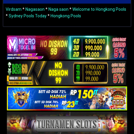
Virdsam
*
Nagasaon
*
Naga saon
*
Welcome to Hongkong Pools
*
Sydney Pools Today
*
Hongkong Pools