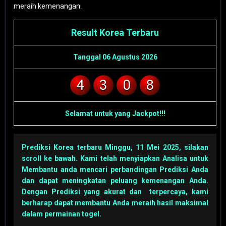
meraih kemenangan.
Result Korea Terbaru
Tanggal 06 Agustus 2026
4
3
0
8
Selamat untuk yang Jackpot!!!
Prediksi Korea terbaru Minggu, 11 Mei 2025
, silakan
scroll ke bawah. Kami telah menyiapkan Analisa untuk
Membantu anda mencari perbandingan Prediksi Anda
dan dapat meningkatan peluang kemenangan Anda.
Dengan Prediksi yang akurat dan terpercaya, kami
berharap dapat membantu Anda meraih hasil maksimal
dalam permainan togel.