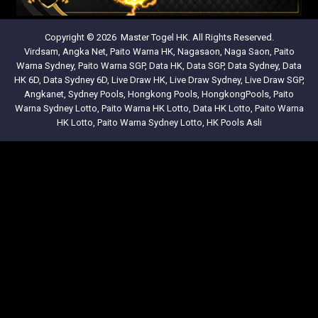
Copyright © 2026 Master Togel HK. All Rights Reserved.
Virdsam
,
Angka Net
,
Paito Warna HK
,
Nagasaon
,
Naga Saon
,
Paito
Warna Sydney
,
Paito Warna SGP
,
Data HK
,
Data SGP
,
Data Sydney
,
Data
HK 6D
,
Data Sydney 6D
,
Live Draw HK
,
Live Draw Sydney
,
Live Draw SGP
,
Angkanet
,
Sydney Pools
,
Hongkong Pools
,
HongkongPools
,
Paito
Warna Sydney Lotto
,
Paito Warna HK Lotto
,
Data HK Lotto
,
Paito Warna
HK Lotto
,
Paito Warna Sydney Lotto
,
HK Pools Asli