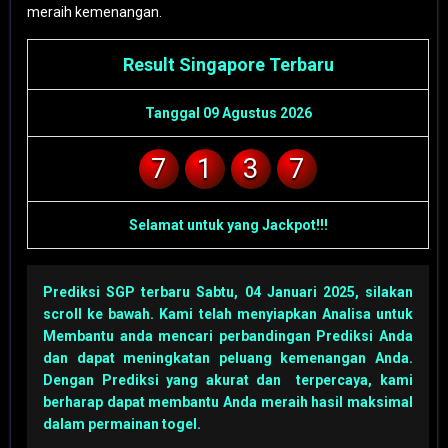
meraih kemenangan.
Result Singapore Terbaru
Tanggal 09 Agustus 2026
7
1
3
7
Selamat untuk yang Jackpot!!!
Prediksi SGP terbaru Sabtu, 04 Januari 2025
, silakan
scroll ke bawah. Kami telah menyiapkan Analisa untuk
Membantu anda mencari perbandingan Prediksi Anda
dan dapat meningkatan peluang kemenangan Anda.
Dengan Prediksi yang akurat dan terpercaya, kami
berharap dapat membantu Anda meraih hasil maksimal
dalam permainan togel.