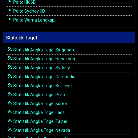
Paito HK 6D
Paito Sydney 6D
Paito Warna Lengkap
Statistik Togel
Statistik Angka Togel Singapore
Statistik Angka Togel Hongkong
Statistik Angka Togel Sydney
Statistik Angka Togel Cambodia
Statistik Angka Togel Bullseye
Statistik Angka Togel Pcso
Statistik Angka Togel Korea
Statistik Angka Togel Laos
Statistik Angka Togel Taipei
Statistik Angka Togel Nevada