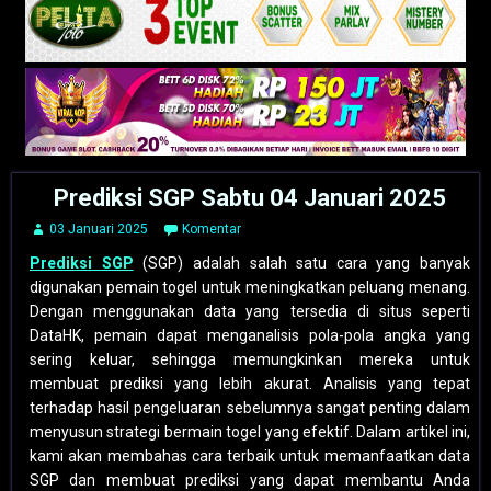
Prediksi SGP Sabtu 04 Januari 2025
03 Januari 2025
Komentar
Prediksi SGP
(SGP) adalah salah satu cara yang banyak
digunakan pemain togel untuk meningkatkan peluang menang.
Dengan menggunakan data yang tersedia di situs seperti
DataHK, pemain dapat menganalisis pola-pola angka yang
sering keluar, sehingga memungkinkan mereka untuk
membuat prediksi yang lebih akurat. Analisis yang tepat
terhadap hasil pengeluaran sebelumnya sangat penting dalam
menyusun strategi bermain togel yang efektif. Dalam artikel ini,
kami akan membahas cara terbaik untuk memanfaatkan data
SGP dan membuat prediksi yang dapat membantu Anda