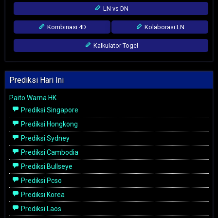
LN vs DN
Kombinasi 4D
Kolaborasi LN
Kalkulator Togel
Prediksi Hari Ini
Paito Warna HK
Prediksi Singapore
Prediksi Hongkong
Prediksi Sydney
Prediksi Cambodia
Prediksi Bullseye
Prediksi Pcso
Prediksi Korea
Prediksi Laos