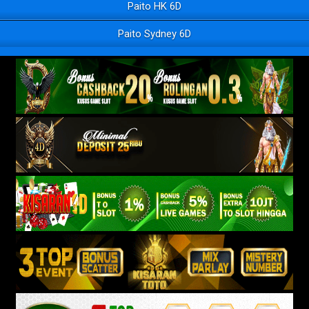
Paito HK 6D
Paito Sydney 6D