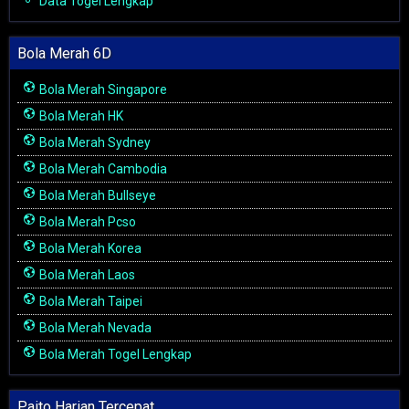
Data Togel Lengkap
Bola Merah 6D
Bola Merah Singapore
Bola Merah HK
Bola Merah Sydney
Bola Merah Cambodia
Bola Merah Bullseye
Bola Merah Pcso
Bola Merah Korea
Bola Merah Laos
Bola Merah Taipei
Bola Merah Nevada
Bola Merah Togel Lengkap
Paito Harian Tercepat