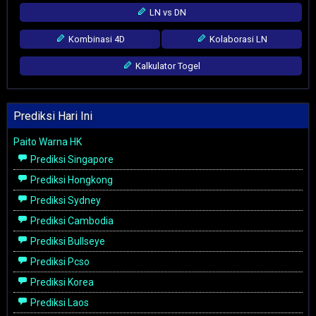
LN vs DN
Kombinasi 4D
Kolaborasi LN
Kalkulator Togel
Prediksi Hari Ini
Paito Warna HK
Prediksi Singapore
Prediksi Hongkong
Prediksi Sydney
Prediksi Cambodia
Prediksi Bullseye
Prediksi Pcso
Prediksi Korea
Prediksi Laos