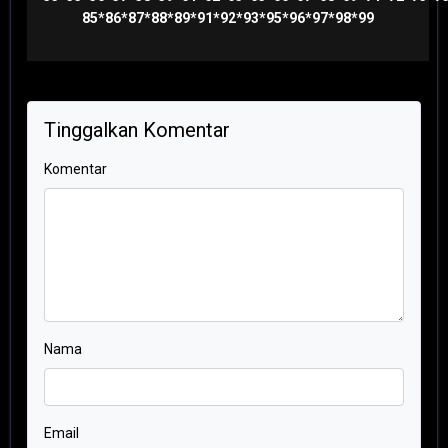
85*86*87*88*89*91*92*93*95*96*97*98*99
Tinggalkan Komentar
Komentar
Nama
Email