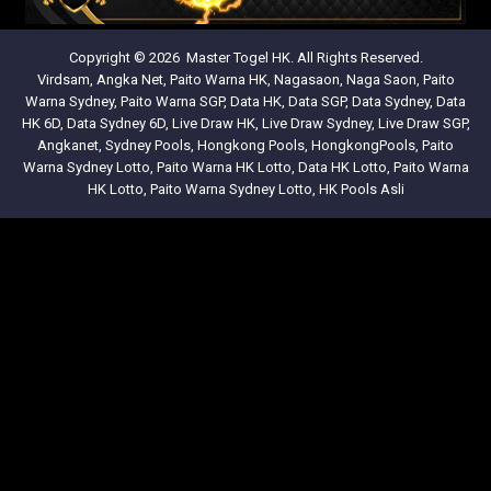
Copyright © 2026 Master Togel HK. All Rights Reserved.
Virdsam
,
Angka Net
,
Paito Warna HK
,
Nagasaon
,
Naga Saon
,
Paito
Warna Sydney
,
Paito Warna SGP
,
Data HK
,
Data SGP
,
Data Sydney
,
Data
HK 6D
,
Data Sydney 6D
,
Live Draw HK
,
Live Draw Sydney
,
Live Draw SGP
,
Angkanet
,
Sydney Pools
,
Hongkong Pools
,
HongkongPools
,
Paito
Warna Sydney Lotto
,
Paito Warna HK Lotto
,
Data HK Lotto
,
Paito Warna
HK Lotto
,
Paito Warna Sydney Lotto
,
HK Pools Asli