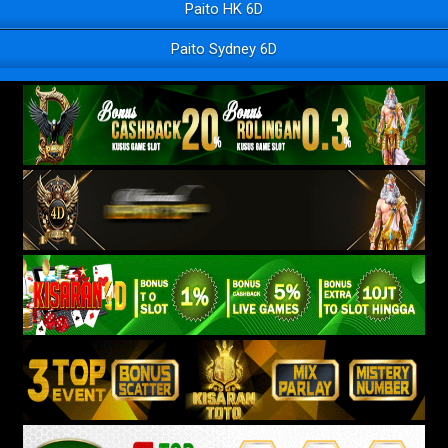
Paito HK 6D
Paito Sydney 6D