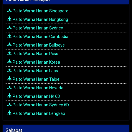
Paito Warna Harian Singapore
Paito Warna Harian Hongkong
Paito Warna Harian Sydney
Paito Warna Harian Cambodia
Paito Warna Harian Bullseye
Paito Warna Harian Pcso
Paito Warna Harian Korea
Paito Warna Harian Laos
Paito Warna Harian Taipei
Paito Warna Harian Nevada
Paito Warna Harian HK 6D
Paito Warna Harian Sydney 6D
Paito Warna Harian Lengkap
Sahabat